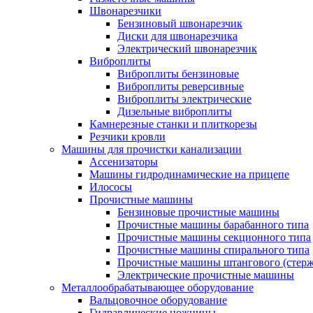
Швонарезчики
Бензиновый швонарезчик
Диски для швонарезчика
Электрический швонарезчик
Виброплиты
Виброплиты бензиновые
Виброплиты реверсивные
Виброплиты электрические
Дизельные виброплиты
Камнерезные станки и плиткорезы
Резчики кровли
Машины для прочистки канализации
Ассенизаторы
Машины гидродинамические на прицепе
Илососы
Прочистные машины
Бензиновые прочистные машины
Прочистные машины барабанного типа
Прочистные машины секционного типа
Прочистные машины спирального типа
Прочистные машины штангового (стерж
Электрические прочистные машины
Металлообрабатывающее оборудование
Вальцовочное оборудование
Гидравлические ножницы