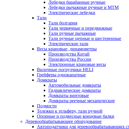
Лебедки барабанные ручные
Лебедки рычажные ручные и МТМ
Электрические лебедки
Тали
Тали болгария
Тали червячные и передвижные
Тали ручные рычажные
Тали ручные цепные и шестеренные
Электрические тали
Весы крановые, динамометры
Производства Китай
Производства России
Электронные крановые весы
Вилочные погрузчики HELI
Грейферы одноканатные
Домкраты
Автомобильные домкраты
Гидравлические домкраты
Домкраты винтовые
Домкраты реечные механические
Подмости
Тележки к тельферу, тали ручной
Опорные и подвесные концевые балки
Деревообрабатывающее оборудование
Автоподатчики для деревообрабатывающих с