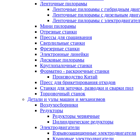
Ленточные пилорамы
Ленточные пилорамы с гибридным двиг
Ленточные пилорамы с дизельным двиг
Ленточные пилорамы с электродвигате
Мини пилорамы
Отрезные станки
Прессы для сращивания
Сверлильные станки
Фрезерные станки
Электронные линейки
Дисковые пилорамы
Круглопалочные станки
Форматно - раскроечные станки
Производство Китай
Пресс для брикетирования отходов
Станки для заточки, разводки и сварки пил
Торцовочный станок
Детали и узлы машин и механизмов
Воздухосборники
Редукторы
Редукторы червячные
Цилиндрические редукторы
Электродвигатели
Взрывозащищенные электродвигатели
Крановые электродвигатели