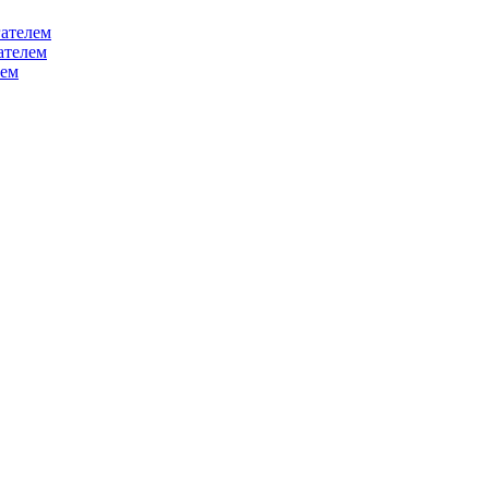
ателем
ателем
лем