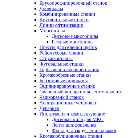
Брусопрофилировочный станок
Дровоколы
Комбинированные станки
Круглопильные станки
Линии оптимизации
Многопилы
Дисковые многопилы
Рамные многопилы
Прессы для склейки щитов
Рейсмусовые станки
Стружкоотсосы
Фуговальные станки
Горбыльно-ребровой станок
Кромкообрезные станки
Бензиновые пилорамы
Оцилиндровочные станки
Сварочный аппарат для ленточных пил
Чашкорезный станок
Аспирационные установки
Дебаркер
Инструмент и комплектующие
Дисковая пила для МКС
Лента шлифовальная
Фреза для закругления кромки
Кромкооблицовочные станки