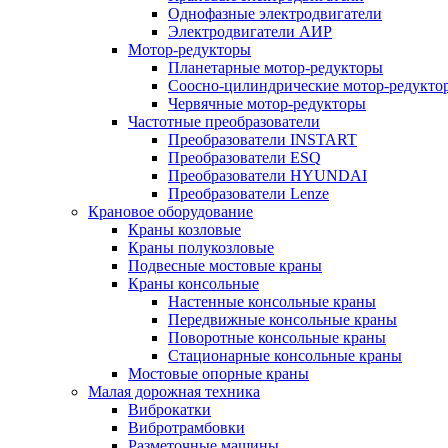
Однофазные электродвигатели
Электродвигатели АИР
Мотор-редукторы
Планетарные мотор-редукторы
Соосно-цилиндрические мотор-редукто
Червячные мотор-редукторы
Частотные преобразователи
Преобразователи INSTART
Преобразователи ESQ
Преобразователи HYUNDAI
Преобразователи Lenze
Крановое оборудование
Краны козловые
Краны полукозловые
Подвесные мостовые краны
Краны консольные
Настенные консольные краны
Передвижные консольные краны
Поворотные консольные краны
Стационарные консольные краны
Мостовые опорные краны
Малая дорожная техника
Виброкатки
Вибротрамбовки
Разметочные машины