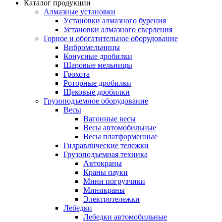
Каталог продукции
Алмазные установки
Уcтановки алмазного бурения
Установки алмазного сверления
Горное и обогатительное оборудование
Вибромельницы
Конусные дробилки
Шаровые мельницы
Грохота
Роторные дробилки
Щековые дробилки
Грузоподъемное оборудование
Весы
Вагонные весы
Весы автомобильные
Весы платформенные
Гидравлические тележки
Грузоподъемная техника
Автокраны
Краны пауки
Мини погрузчики
Миникраны
Электротележки
Лебедки
Лебедки автомобильные