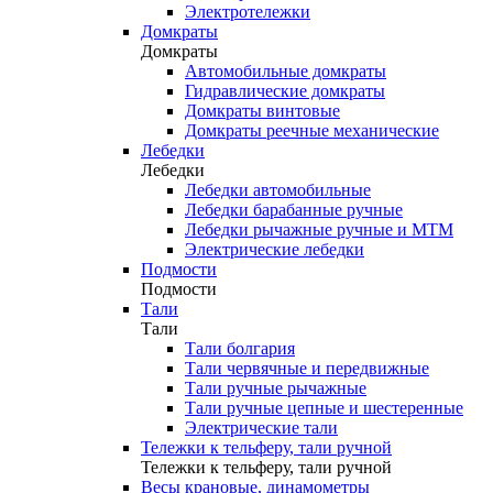
Электротележки
Домкраты
Домкраты
Автомобильные домкраты
Гидравлические домкраты
Домкраты винтовые
Домкраты реечные механические
Лебедки
Лебедки
Лебедки автомобильные
Лебедки барабанные ручные
Лебедки рычажные ручные и МТМ
Электрические лебедки
Подмости
Подмости
Тали
Тали
Тали болгария
Тали червячные и передвижные
Тали ручные рычажные
Тали ручные цепные и шестеренные
Электрические тали
Тележки к тельферу, тали ручной
Тележки к тельферу, тали ручной
Весы крановые, динамометры