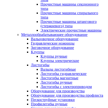
Прочистные машины секционного
типа
Прочистные машины спирального
типа
Прочистные машины штангового
(стержневого) типа
Электрические прочистные машины
Металлообрабатывающее оборудование
Вальцовочное оборудование
Гидравлические ножницы
Зиговочное оборудование
Клуппы
Клуппы ручные
Клуппы электрические
Листогибы
Вальцы листогибные
Листогибы гидравлические
Листогибы магнитные
Листогибы ручные
Листогибы с электроприводом
Оборудование для производства
Оборудование для производства профлиста
Пескоструйные установки
Профилегибы ручные