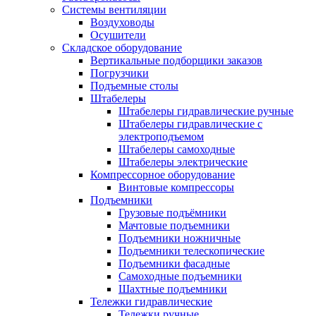
Системы вентиляции
Воздуховоды
Осушители
Складское оборудование
Вертикальные подборщики заказов
Погрузчики
Подъемные столы
Штабелеры
Штабелеры гидравлические ручные
Штабелеры гидравлические с
электроподъемом
Штабелеры самоходные
Штабелеры электрические
Компрессорное оборудование
Винтовые компрессоры
Подъемники
Грузовые подъёмники
Мачтовые подъемники
Подъемники ножничные
Подъемники телескопические
Подъемники фасадные
Самоходные подъемники
Шахтные подъемники
Тележки гидравлические
Тележки ручные