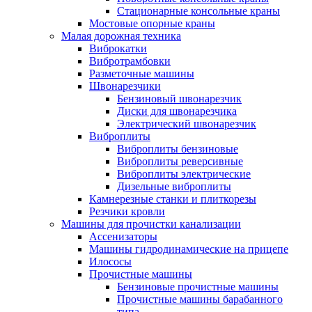
Стационарные консольные краны
Мостовые опорные краны
Малая дорожная техника
Виброкатки
Вибротрамбовки
Разметочные машины
Швонарезчики
Бензиновый швонарезчик
Диски для швонарезчика
Электрический швонарезчик
Виброплиты
Виброплиты бензиновые
Виброплиты реверсивные
Виброплиты электрические
Дизельные виброплиты
Камнерезные станки и плиткорезы
Резчики кровли
Машины для прочистки канализации
Ассенизаторы
Машины гидродинамические на прицепе
Илососы
Прочистные машины
Бензиновые прочистные машины
Прочистные машины барабанного
типа