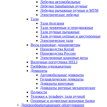
Лебедки автомобильные
Лебедки барабанные ручные
Лебедки рычажные ручные и МТМ
Электрические лебедки
Тали
Тали болгария
Тали червячные и передвижные
Тали ручные рычажные
Тали ручные цепные и шестеренные
Электрические тали
Весы крановые, динамометры
Производства Китай
Производства России
Электронные крановые весы
Вилочные погрузчики HELI
Грейферы одноканатные
Домкраты
Автомобильные домкраты
Гидравлические домкраты
Домкраты винтовые
Домкраты реечные механические
Подмости
Тележки к тельферу, тали ручной
Опорные и подвесные концевые балки
Деревообрабатывающее оборудование