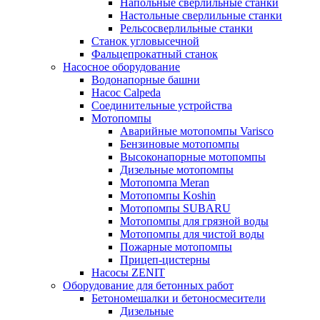
Напольные сверлильные станки
Настольные сверлильные станки
Рельсосверлильные станки
Станок угловысечной
Фальцепрокатный станок
Насосное оборудование
Водонапорные башни
Насос Calpeda
Соединительные устройства
Мотопомпы
Аварийные мотопомпы Varisco
Бензиновые мотопомпы
Высоконапорные мотопомпы
Дизельные мотопомпы
Мотопомпа Meran
Мотопомпы Koshin
Мотопомпы SUBARU
Мотопомпы для грязной воды
Мотопомпы для чистой воды
Пожарные мотопомпы
Прицеп-цистерны
Насосы ZENIT
Оборудование для бетонных работ
Бетономешалки и бетоносмесители
Дизельные