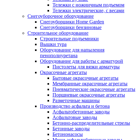
Тележки с ножничным подъемом
Тележки электрические, с весами
Снегоуборочное оборудование
Снегоуборщики Home Garden
Снегоуборщики бензиновые
Строительное оборудование
Cтроительные подъемники
Вышки тура
Оборудование для напыления
пенополиуретана
Оборудование для работы с арматурой
Пистолеты для вязки арматуры
Окрасочные агрегаты
Бытовые окрасочные агрегаты
Мембранные окрасочные агрегаты
Пневматические окрасочные агрегаты
Поршневые окрасочные агрегаты
Разметочные машины
Производство асфальта и бетона
Асфальтобетонные заводы
Асфальтовые заводы
Бетонно-распределительные стрелы
Бетонные заводы
Бетононасосы
Мини асфальтобетонные заводы