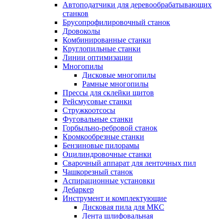
Автоподатчики для деревообрабатывающих
станков
Брусопрофилировочный станок
Дровоколы
Комбинированные станки
Круглопильные станки
Линии оптимизации
Многопилы
Дисковые многопилы
Рамные многопилы
Прессы для склейки щитов
Рейсмусовые станки
Стружкоотсосы
Фуговальные станки
Горбыльно-ребровой станок
Кромкообрезные станки
Бензиновые пилорамы
Оцилиндровочные станки
Сварочный аппарат для ленточных пил
Чашкорезный станок
Аспирационные установки
Дебаркер
Инструмент и комплектующие
Дисковая пила для МКС
Лента шлифовальная