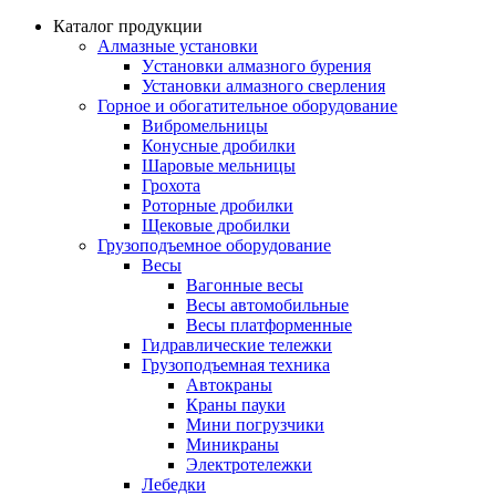
Каталог продукции
Алмазные установки
Уcтановки алмазного бурения
Установки алмазного сверления
Горное и обогатительное оборудование
Вибромельницы
Конусные дробилки
Шаровые мельницы
Грохота
Роторные дробилки
Щековые дробилки
Грузоподъемное оборудование
Весы
Вагонные весы
Весы автомобильные
Весы платформенные
Гидравлические тележки
Грузоподъемная техника
Автокраны
Краны пауки
Мини погрузчики
Миникраны
Электротележки
Лебедки