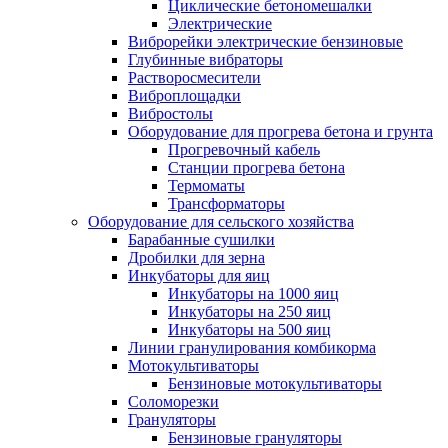
Циклические бетономешалки
Электрические
Виброрейки электрические бензиновые
Глубинные вибраторы
Растворосмесители
Виброплощадки
Вибростолы
Оборудование для прогрева бетона и грунта
Прогревочный кабель
Станции прогрева бетона
Термоматы
Трансформаторы
Оборудование для сельского хозяйства
Барабанные сушилки
Дробилки для зерна
Инкубаторы для яиц
Инкубаторы на 1000 яиц
Инкубаторы на 250 яиц
Инкубаторы на 500 яиц
Линии гранулирования комбикорма
Мотокультиваторы
Бензиновые мотокультиваторы
Соломорезки
Грануляторы
Бензиновые грануляторы