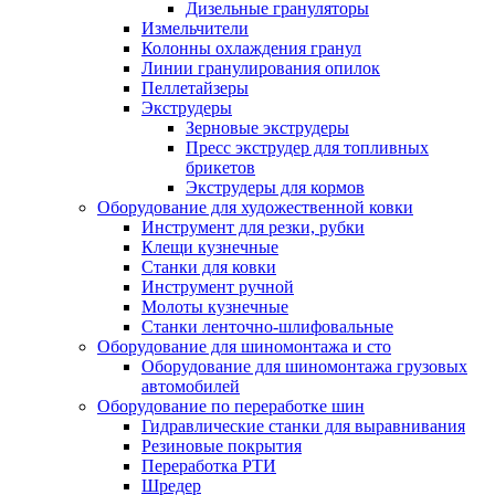
Дизельные грануляторы
Измельчители
Колонны охлаждения гранул
Линии гранулирования опилок
Пеллетайзеры
Экструдеры
Зерновые экструдеры
Пресс экструдер для топливных
брикетов
Экструдеры для кормов
Оборудование для художественной ковки
Инструмент для резки, рубки
Клещи кузнечные
Станки для ковки
Инструмент ручной
Молоты кузнечные
Станки ленточно-шлифовальные
Оборудование для шиномонтажа и сто
Оборудование для шиномонтажа грузовых
автомобилей
Оборудование по переработке шин
Гидравлические станки для выравнивания
Резиновые покрытия
Переработка РТИ
Шредер