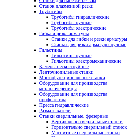
Станки для нарезки резьбы
Станок плазменной резки
Трубогибы
Трубогибы гидравлические
Трубогибы ручные
Трубогибы электрические
Гибка и резка арматуры
Станки для гибки и резки арматуры
Станки для резки арматуры ручные
Гильотины
Гильотины ручные
Гильотины электромеханические
Камеры пескоструйные
Ленточнопильные станки
Многофункциональные станки
Оборудование для производства
металлочерепицы
Оборудование для производства
профнастила
Пресса гидравлические
Разматыватели
Станки сверлильные, фрезерные
Вертикально сверлильные станки
Горизонтально сверлильный станок
Магнитные сверлильные станки