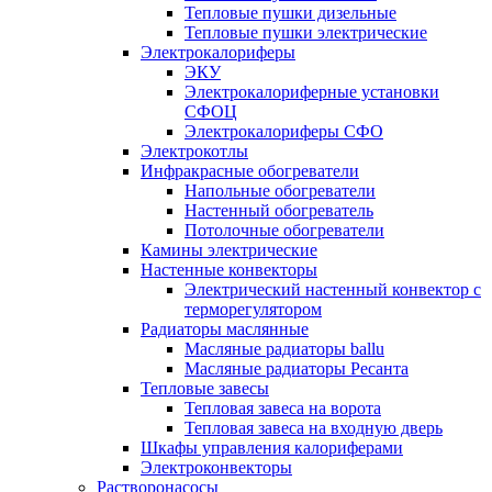
Тепловые пушки дизельные
Тепловые пушки электрические
Электрокалориферы
ЭКУ
Электрокалориферные установки
СФОЦ
Электрокалориферы СФО
Электрокотлы
Инфракрасные обогреватели
Напольные обогреватели
Настенный обогреватель
Потолочные обогреватели
Камины электрические
Настенные конвекторы
Электрический настенный конвектор с
терморегулятором
Радиаторы маслянные
Масляные радиаторы ballu
Масляные радиаторы Ресанта
Тепловые завесы
Тепловая завеса на ворота
Тепловая завеса на входную дверь
Шкафы управления калориферами
Электроконвекторы
Растворонасосы