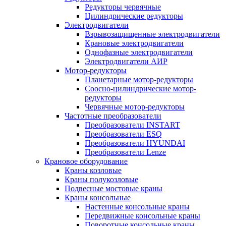
Редукторы червячные
Цилиндрические редукторы
Электродвигатели
Взрывозащищенные электродвигатели
Крановые электродвигатели
Однофазные электродвигатели
Электродвигатели АИР
Мотор-редукторы
Планетарные мотор-редукторы
Соосно-цилиндрические мотор-
редукторы
Червячные мотор-редукторы
Частотные преобразователи
Преобразователи INSTART
Преобразователи ESQ
Преобразователи HYUNDAI
Преобразователи Lenze
Крановое оборудование
Краны козловые
Краны полукозловые
Подвесные мостовые краны
Краны консольные
Настенные консольные краны
Передвижные консольные краны
Поворотные консольные краны