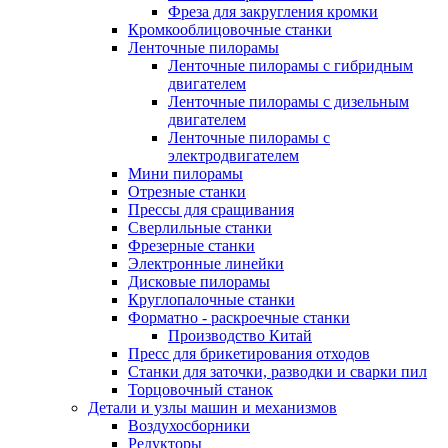
Фреза для закругления кромки
Кромкооблицовочные станки
Ленточные пилорамы
Ленточные пилорамы с гибридным
двигателем
Ленточные пилорамы с дизельным
двигателем
Ленточные пилорамы с
электродвигателем
Мини пилорамы
Отрезные станки
Прессы для сращивания
Сверлильные станки
Фрезерные станки
Электронные линейки
Дисковые пилорамы
Круглопалочные станки
Форматно - раскроечные станки
Производство Китай
Пресс для брикетирования отходов
Станки для заточки, разводки и сварки пил
Торцовочный станок
Детали и узлы машин и механизмов
Воздухосборники
Редукторы