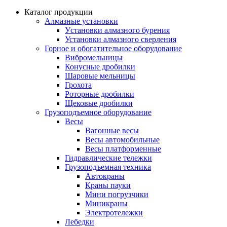
Каталог продукции
Алмазные установки
Уcтановки алмазного бурения
Установки алмазного сверления
Горное и обогатительное оборудование
Вибромельницы
Конусные дробилки
Шаровые мельницы
Грохота
Роторные дробилки
Щековые дробилки
Грузоподъемное оборудование
Весы
Вагонные весы
Весы автомобильные
Весы платформенные
Гидравлические тележки
Грузоподъемная техника
Автокраны
Краны пауки
Мини погрузчики
Миникраны
Электротележки
Лебедки