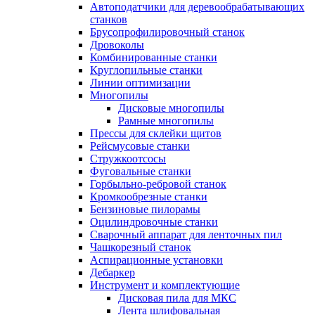
Автоподатчики для деревообрабатывающих
станков
Брусопрофилировочный станок
Дровоколы
Комбинированные станки
Круглопильные станки
Линии оптимизации
Многопилы
Дисковые многопилы
Рамные многопилы
Прессы для склейки щитов
Рейсмусовые станки
Стружкоотсосы
Фуговальные станки
Горбыльно-ребровой станок
Кромкообрезные станки
Бензиновые пилорамы
Оцилиндровочные станки
Сварочный аппарат для ленточных пил
Чашкорезный станок
Аспирационные установки
Дебаркер
Инструмент и комплектующие
Дисковая пила для МКС
Лента шлифовальная