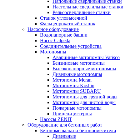
Напольные сверлильные станки
Настольные сверлильные станки
Рельсосверлильные станки
Станок угловысечной
Фальцепрокатный станок
Насосное оборудование
Водонапорные башни
Насос Calpeda
Соединительные устройства
Мотопомпы
Аварийные мотопомпы Varisco
Бензиновые мотопомпы
Высоконапорные мотопомпы
Дизельные мотопомпы
Мотопомпа Meran
Мотопомпы Koshin
Мотопомпы SUBARU
Мотопомпы для грязной воды
Мотопомпы для чистой воды
Пожарные мотопомпы
Прицеп-цистерны
Насосы ZENIT
Оборудование для бетонных работ
Бетономешалки и бетоносмесители
Дизельные