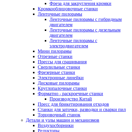
Фреза для закругления кромки
Кромкооблицовочные станки
Ленточные пилорамы
Ленточные пилорамы с гибридным
двигателем
Ленточные пилорамы с дизельным
двигателем
Ленточные пилорамы с
электродвигателем
Мини пилорамы
Отрезные станки
Прессы для сращивания
Сверлильные станки
Фрезерные станки
Электронные линейки
Дисковые пилорамы
Круглопалочные станки
Форматно - раскроечные станки
Производство Китай
Пресс для брикетирования отходов
Станки для заточки, разводки и сварки пил
Торцовочный станок
Детали и узлы машин и механизмов
Воздухосборники
Редукторы