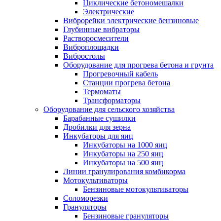
Циклические бетономешалки
Электрические
Виброрейки электрические бензиновые
Глубинные вибраторы
Растворосмесители
Виброплощадки
Вибростолы
Оборудование для прогрева бетона и грунта
Прогревочный кабель
Станции прогрева бетона
Термоматы
Трансформаторы
Оборудование для сельского хозяйства
Барабанные сушилки
Дробилки для зерна
Инкубаторы для яиц
Инкубаторы на 1000 яиц
Инкубаторы на 250 яиц
Инкубаторы на 500 яиц
Линии гранулирования комбикорма
Мотокультиваторы
Бензиновые мотокультиваторы
Соломорезки
Грануляторы
Бензиновые грануляторы