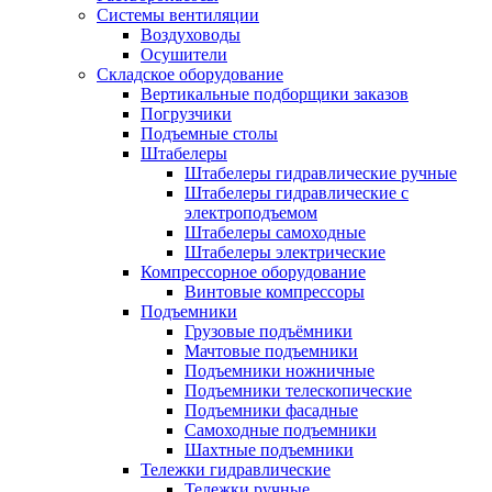
Системы вентиляции
Воздуховоды
Осушители
Складское оборудование
Вертикальные подборщики заказов
Погрузчики
Подъемные столы
Штабелеры
Штабелеры гидравлические ручные
Штабелеры гидравлические с
электроподъемом
Штабелеры самоходные
Штабелеры электрические
Компрессорное оборудование
Винтовые компрессоры
Подъемники
Грузовые подъёмники
Мачтовые подъемники
Подъемники ножничные
Подъемники телескопические
Подъемники фасадные
Самоходные подъемники
Шахтные подъемники
Тележки гидравлические
Тележки ручные