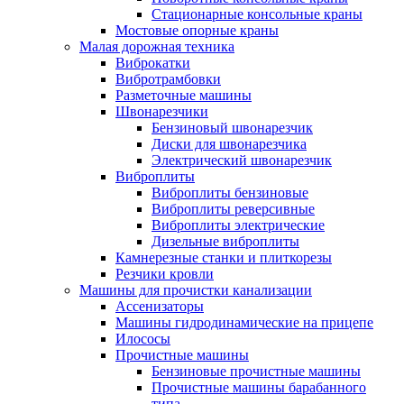
Стационарные консольные краны
Мостовые опорные краны
Малая дорожная техника
Виброкатки
Вибротрамбовки
Разметочные машины
Швонарезчики
Бензиновый швонарезчик
Диски для швонарезчика
Электрический швонарезчик
Виброплиты
Виброплиты бензиновые
Виброплиты реверсивные
Виброплиты электрические
Дизельные виброплиты
Камнерезные станки и плиткорезы
Резчики кровли
Машины для прочистки канализации
Ассенизаторы
Машины гидродинамические на прицепе
Илососы
Прочистные машины
Бензиновые прочистные машины
Прочистные машины барабанного
типа