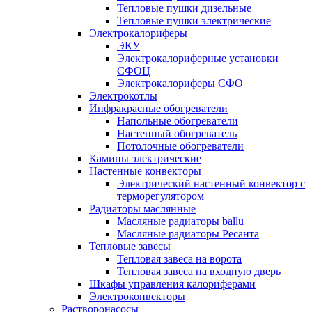
Тепловые пушки дизельные
Тепловые пушки электрические
Электрокалориферы
ЭКУ
Электрокалориферные установки
СФОЦ
Электрокалориферы СФО
Электрокотлы
Инфракрасные обогреватели
Напольные обогреватели
Настенный обогреватель
Потолочные обогреватели
Камины электрические
Настенные конвекторы
Электрический настенный конвектор с
терморегулятором
Радиаторы маслянные
Масляные радиаторы ballu
Масляные радиаторы Ресанта
Тепловые завесы
Тепловая завеса на ворота
Тепловая завеса на входную дверь
Шкафы управления калориферами
Электроконвекторы
Растворонасосы