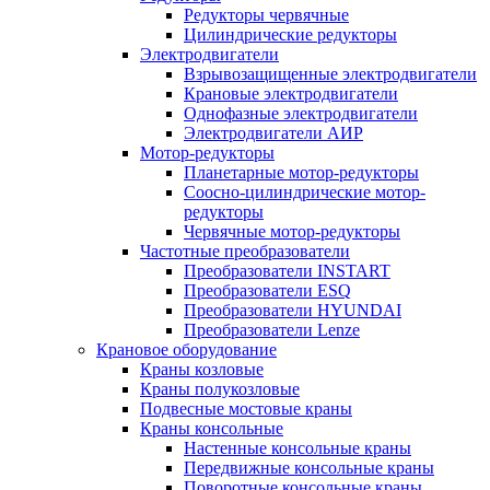
Редукторы червячные
Цилиндрические редукторы
Электродвигатели
Взрывозащищенные электродвигатели
Крановые электродвигатели
Однофазные электродвигатели
Электродвигатели АИР
Мотор-редукторы
Планетарные мотор-редукторы
Соосно-цилиндрические мотор-
редукторы
Червячные мотор-редукторы
Частотные преобразователи
Преобразователи INSTART
Преобразователи ESQ
Преобразователи HYUNDAI
Преобразователи Lenze
Крановое оборудование
Краны козловые
Краны полукозловые
Подвесные мостовые краны
Краны консольные
Настенные консольные краны
Передвижные консольные краны
Поворотные консольные краны