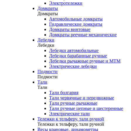
Электротележки
Домкраты
Домкраты
Автомобильные домкраты
Гидравлические домкраты
Домкраты винтовые
Домкраты реечные механические
Лебедки
Лебедки
Лебедки автомобильные
Лебедки барабанные ручные
Лебедки рычажные ручные и МТМ
Электрические лебедки
Подмости
Подмости
Тали
Тали
Тали болгария
Тали червячные и передвижные
Тали ручные рычажные
Тали ручные цепные и шестеренные
Электрические тали
Тележки к тельферу, тали ручной
Тележки к тельферу, тали ручной
Весы крановые, динамометры