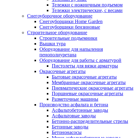
Тележки с ножничным подъемом
Тележки электрические, с весами
Снегоуборочное оборудование
Снегоуборщики Home Garden
Снегоуборщики бензиновые
Строительное оборудование
Cтроительные подъемники
Вышки тура
Оборудование для напыления
пенополиуретана
Оборудование для работы с арматурой
Пистолеты для вязки арматуры
Окрасочные агрегаты
Бытовые окрасочные агрегаты
Мембранные окрасочные агрегаты
Пневматические окрасочные агрегаты
Поршневые окрасочные агрегаты
Разметочные машины
Производство асфальта и бетона
Асфальтобетонные заводы
Асфальтовые заводы
Бетонно-распределительные стрелы
Бетонные заводы
Бетононасосы
Мини асфальтобетонные заводы