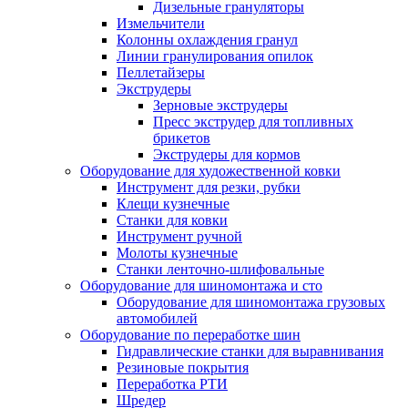
Дизельные грануляторы
Измельчители
Колонны охлаждения гранул
Линии гранулирования опилок
Пеллетайзеры
Экструдеры
Зерновые экструдеры
Пресс экструдер для топливных
брикетов
Экструдеры для кормов
Оборудование для художественной ковки
Инструмент для резки, рубки
Клещи кузнечные
Станки для ковки
Инструмент ручной
Молоты кузнечные
Станки ленточно-шлифовальные
Оборудование для шиномонтажа и сто
Оборудование для шиномонтажа грузовых
автомобилей
Оборудование по переработке шин
Гидравлические станки для выравнивания
Резиновые покрытия
Переработка РТИ
Шредер