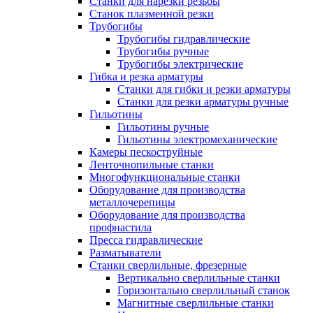
Станки для нарезки резьбы
Станок плазменной резки
Трубогибы
Трубогибы гидравлические
Трубогибы ручные
Трубогибы электрические
Гибка и резка арматуры
Станки для гибки и резки арматуры
Станки для резки арматуры ручные
Гильотины
Гильотины ручные
Гильотины электромеханические
Камеры пескоструйные
Ленточнопильные станки
Многофункциональные станки
Оборудование для производства
металлочерепицы
Оборудование для производства
профнастила
Пресса гидравлические
Разматыватели
Станки сверлильные, фрезерные
Вертикально сверлильные станки
Горизонтально сверлильный станок
Магнитные сверлильные станки