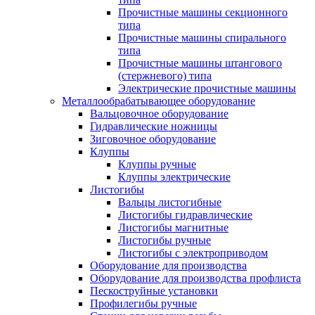
Прочистные машины секционного
типа
Прочистные машины спирального
типа
Прочистные машины штангового
(стержневого) типа
Электрические прочистные машины
Металлообрабатывающее оборудование
Вальцовочное оборудование
Гидравлические ножницы
Зиговочное оборудование
Клуппы
Клуппы ручные
Клуппы электрические
Листогибы
Вальцы листогибные
Листогибы гидравлические
Листогибы магнитные
Листогибы ручные
Листогибы с электроприводом
Оборудование для производства
Оборудование для производства профлиста
Пескоструйные установки
Профилегибы ручные