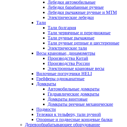
Лебедки автомобильные
Лебедки барабанные ручные
Лебедки рычажные ручные и МТМ
Электрические лебедки
Тали
Тали болгария
Тали червячные и передвижные
Тали ручные рычажные
Тали ручные цепные и шестеренные
Электрические тали
Весы крановые, динамометры
Производства Китай
Производства России
Электронные крановые весы
Вилочные погрузчики HELI
Грейферы одноканатные
Домкраты
Автомобильные домкраты
Гидравлические домкраты
Домкраты винтовые
Домкраты реечные механические
Подмости
Тележки к тельферу, тали ручной
Опорные и подвесные концевые балки
Деревообрабатывающее оборудование