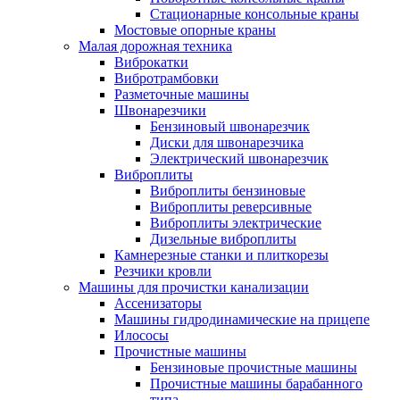
Стационарные консольные краны
Мостовые опорные краны
Малая дорожная техника
Виброкатки
Вибротрамбовки
Разметочные машины
Швонарезчики
Бензиновый швонарезчик
Диски для швонарезчика
Электрический швонарезчик
Виброплиты
Виброплиты бензиновые
Виброплиты реверсивные
Виброплиты электрические
Дизельные виброплиты
Камнерезные станки и плиткорезы
Резчики кровли
Машины для прочистки канализации
Ассенизаторы
Машины гидродинамические на прицепе
Илососы
Прочистные машины
Бензиновые прочистные машины
Прочистные машины барабанного
типа