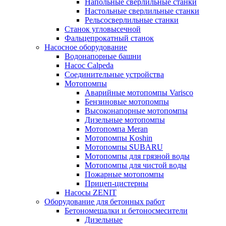
Напольные сверлильные станки
Настольные сверлильные станки
Рельсосверлильные станки
Станок угловысечной
Фальцепрокатный станок
Насосное оборудование
Водонапорные башни
Насос Calpeda
Соединительные устройства
Мотопомпы
Аварийные мотопомпы Varisco
Бензиновые мотопомпы
Высоконапорные мотопомпы
Дизельные мотопомпы
Мотопомпа Meran
Мотопомпы Koshin
Мотопомпы SUBARU
Мотопомпы для грязной воды
Мотопомпы для чистой воды
Пожарные мотопомпы
Прицеп-цистерны
Насосы ZENIT
Оборудование для бетонных работ
Бетономешалки и бетоносмесители
Дизельные