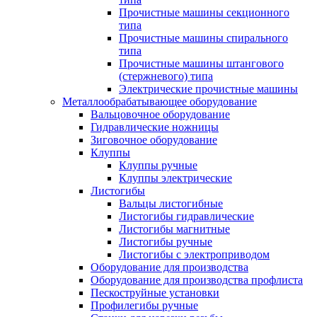
Прочистные машины секционного
типа
Прочистные машины спирального
типа
Прочистные машины штангового
(стержневого) типа
Электрические прочистные машины
Металлообрабатывающее оборудование
Вальцовочное оборудование
Гидравлические ножницы
Зиговочное оборудование
Клуппы
Клуппы ручные
Клуппы электрические
Листогибы
Вальцы листогибные
Листогибы гидравлические
Листогибы магнитные
Листогибы ручные
Листогибы с электроприводом
Оборудование для производства
Оборудование для производства профлиста
Пескоструйные установки
Профилегибы ручные