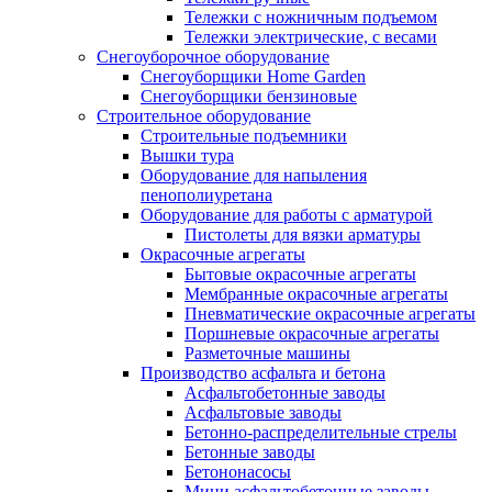
Тележки с ножничным подъемом
Тележки электрические, с весами
Снегоуборочное оборудование
Снегоуборщики Home Garden
Снегоуборщики бензиновые
Строительное оборудование
Cтроительные подъемники
Вышки тура
Оборудование для напыления
пенополиуретана
Оборудование для работы с арматурой
Пистолеты для вязки арматуры
Окрасочные агрегаты
Бытовые окрасочные агрегаты
Мембранные окрасочные агрегаты
Пневматические окрасочные агрегаты
Поршневые окрасочные агрегаты
Разметочные машины
Производство асфальта и бетона
Асфальтобетонные заводы
Асфальтовые заводы
Бетонно-распределительные стрелы
Бетонные заводы
Бетононасосы
Мини асфальтобетонные заводы