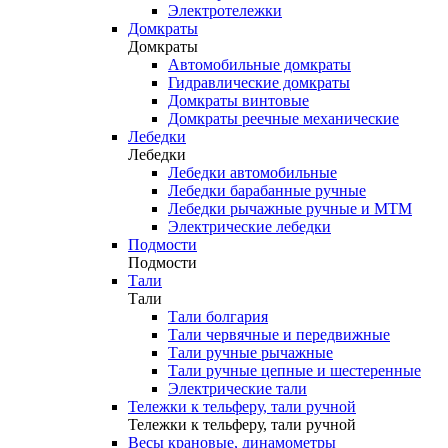
Электротележки
Домкраты
Домкраты
Автомобильные домкраты
Гидравлические домкраты
Домкраты винтовые
Домкраты реечные механические
Лебедки
Лебедки
Лебедки автомобильные
Лебедки барабанные ручные
Лебедки рычажные ручные и МТМ
Электрические лебедки
Подмости
Подмости
Тали
Тали
Тали болгария
Тали червячные и передвижные
Тали ручные рычажные
Тали ручные цепные и шестеренные
Электрические тали
Тележки к тельферу, тали ручной
Тележки к тельферу, тали ручной
Весы крановые, динамометры