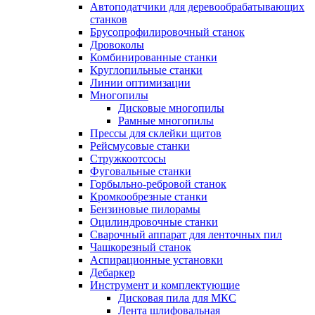
Автоподатчики для деревообрабатывающих
станков
Брусопрофилировочный станок
Дровоколы
Комбинированные станки
Круглопильные станки
Линии оптимизации
Многопилы
Дисковые многопилы
Рамные многопилы
Прессы для склейки щитов
Рейсмусовые станки
Стружкоотсосы
Фуговальные станки
Горбыльно-ребровой станок
Кромкообрезные станки
Бензиновые пилорамы
Оцилиндровочные станки
Сварочный аппарат для ленточных пил
Чашкорезный станок
Аспирационные установки
Дебаркер
Инструмент и комплектующие
Дисковая пила для МКС
Лента шлифовальная