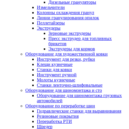
Дизельные грануляторы
Измельчители
Колонны охлаждения гранул
Линии гранулирования опилок
Пеллетайзеры
Экструдеры
Зерновые экструдеры
Пресс экструдер для топливных
брикетов
Экструдеры для кормов
Оборудование для художественной ковки
Инструмент для резки, рубки
Клещи кузнечные
Станки для ковки
Инструмент ручной
Молоты кузнечные
Станки ленточно-шлифовальные
Оборудование для шиномонтажа и сто
Оборудование для шиномонтажа грузовых
автомобилей
Оборудование по переработке шин
Гидравлические станки для выравнивания
Резиновые покрытия
Переработка РТИ
Шредер