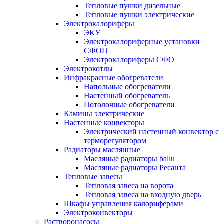
Тепловые пушки дизельные
Тепловые пушки электрические
Электрокалориферы
ЭКУ
Электрокалориферные установки
СФОЦ
Электрокалориферы СФО
Электрокотлы
Инфракрасные обогреватели
Напольные обогреватели
Настенный обогреватель
Потолочные обогреватели
Камины электрические
Настенные конвекторы
Электрический настенный конвектор с
терморегулятором
Радиаторы маслянные
Масляные радиаторы ballu
Масляные радиаторы Ресанта
Тепловые завесы
Тепловая завеса на ворота
Тепловая завеса на входную дверь
Шкафы управления калориферами
Электроконвекторы
Растворонасосы