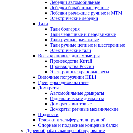
Лебедки автомобильные
Лебедки барабанные ручные
Лебедки рычажные ручные и МТМ
Электрические лебедки
Тали
Тали болгария
Тали червячные и передвижные
Тали ручные рычажные
Тали ручные цепные и шестеренные
Электрические тали
Весы крановые, динамометры
Производства Китай
Производства России
Электронные крановые весы
Вилочные погрузчики HELI
Грейферы одноканатные
Домкраты
Автомобильные домкраты
Гидравлические домкраты
Домкраты винтовые
Домкраты реечные механические
Подмости
Тележки к тельферу, тали ручной
Опорные и подвесные концевые балки
Деревообрабатывающее оборудование