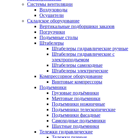
Системы вентиляции
Воздуховоды
Осушители
Складское оборудование
Вертикальные подборщики заказов
Погрузчики
Подъемные столы
Штабелеры
Штабелеры гидравлические ручные
Штабелеры гидравлические с
электроподъемом
Штабелеры самоходные
Штабелеры электрические
Компрессорное оборудование
Винтовые компрессоры
Подъемники
Грузовые подъёмники
Мачтовые подъемники
Подъемники ножничные
Подъемники телескопические
Подъемники фасадные
Самоходные подъемники
Шахтные подъемники
Тележки гидравлические
Тележки ручные