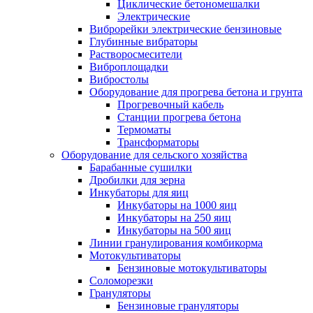
Циклические бетономешалки
Электрические
Виброрейки электрические бензиновые
Глубинные вибраторы
Растворосмесители
Виброплощадки
Вибростолы
Оборудование для прогрева бетона и грунта
Прогревочный кабель
Станции прогрева бетона
Термоматы
Трансформаторы
Оборудование для сельского хозяйства
Барабанные сушилки
Дробилки для зерна
Инкубаторы для яиц
Инкубаторы на 1000 яиц
Инкубаторы на 250 яиц
Инкубаторы на 500 яиц
Линии гранулирования комбикорма
Мотокультиваторы
Бензиновые мотокультиваторы
Соломорезки
Грануляторы
Бензиновые грануляторы