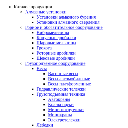
Каталог продукции
Алмазные установки
Уcтановки алмазного бурения
Установки алмазного сверления
Горное и обогатительное оборудование
Вибромельницы
Конусные дробилки
Шаровые мельницы
Грохота
Роторные дробилки
Щековые дробилки
Грузоподъемное оборудование
Весы
Вагонные весы
Весы автомобильные
Весы платформенные
Гидравлические тележки
Грузоподъемная техника
Автокраны
Краны пауки
Мини погрузчики
Миникраны
Электротележки
Лебедки