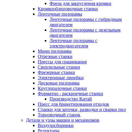
Фреза для закругления кромки
Кромкооблицовочные станки
Ленточные пилорамы
Ленточные пилорамы с гибридным
двигателем
Ленточные пилорамы с дизельным
двигателем
Ленточные пилорамы с
электродвигателем
Мини пилорамы
Отрезные станки
Прессы для сращивания
Сверлильные станки
Фрезерные станки
Электронные линейки
Дисковые пилорамы
Круглопалочные станки
Форматно - раскроечные станки
Производство Китай
Пресс для брикетирования отходов
Станки для заточки, разводки и сварки пил
Торцовочный станок
Детали и узлы машин и механизмов
Воздухосборники
Редукторы