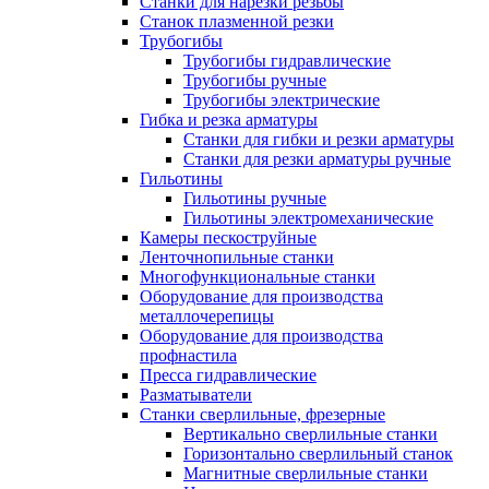
Станки для нарезки резьбы
Станок плазменной резки
Трубогибы
Трубогибы гидравлические
Трубогибы ручные
Трубогибы электрические
Гибка и резка арматуры
Станки для гибки и резки арматуры
Станки для резки арматуры ручные
Гильотины
Гильотины ручные
Гильотины электромеханические
Камеры пескоструйные
Ленточнопильные станки
Многофункциональные станки
Оборудование для производства
металлочерепицы
Оборудование для производства
профнастила
Пресса гидравлические
Разматыватели
Станки сверлильные, фрезерные
Вертикально сверлильные станки
Горизонтально сверлильный станок
Магнитные сверлильные станки