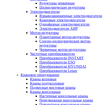
Редукторы червячные
Цилиндрические редукторы
Электродвигатели
Взрывозащищенные электродвигатели
Крановые электродвигатели
Однофазные электродвигатели
Электродвигатели АИР
Мотор-редукторы
Планетарные мотор-редукторы
Соосно-цилиндрические мотор-
редукторы
Червячные мотор-редукторы
Частотные преобразователи
Преобразователи INSTART
Преобразователи ESQ
Преобразователи HYUNDAI
Преобразователи Lenze
Крановое оборудование
Краны козловые
Краны полукозловые
Подвесные мостовые краны
Краны консольные
Настенные консольные краны
Передвижные консольные краны
Поворотные консольные краны