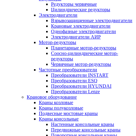
Редукторы червячные
Цилиндрические редукторы
Электродвигатели
Взрывозащищенные электродвигатели
Крановые электродвигатели
Однофазные электродвигатели
Электродвигатели АИР
Мотор-редукторы
Планетарные мотор-редукторы
Соосно-цилиндрические мотор-
редукторы
Червячные мотор-редукторы
Частотные преобразователи
Преобразователи INSTART
Преобразователи ESQ
Преобразователи HYUNDAI
Преобразователи Lenze
Крановое оборудование
Краны козловые
Краны полукозловые
Подвесные мостовые краны
Краны консольные
Настенные консольные краны
Передвижные консольные краны
Поворотные консольные краны