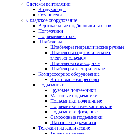
Системы вентиляции
Воздуховоды
Осушители
Складское оборудование
Вертикальные подборщики заказов
Погрузчики
Подъемные столы
Штабелеры
Штабелеры гидравлические ручные
Штабелеры гидравлические с
электроподъемом
Штабелеры самоходные
Штабелеры электрические
Компрессорное оборудование
Винтовые компрессоры
Подъемники
Грузовые подъёмники
Мачтовые подъемники
Подъемники ножничные
Подъемники телескопические
Подъемники фасадные
Самоходные подъемники
Шахтные подъемники
Тележки гидравлические
Тележки ручные