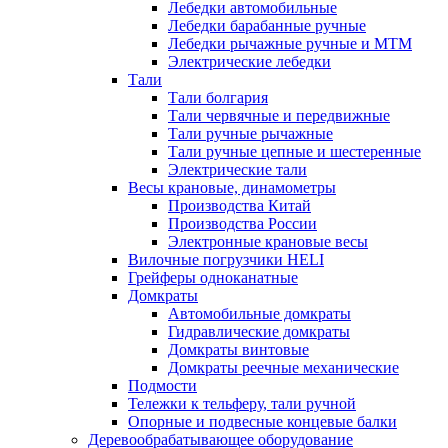
Лебедки автомобильные
Лебедки барабанные ручные
Лебедки рычажные ручные и МТМ
Электрические лебедки
Тали
Тали болгария
Тали червячные и передвижные
Тали ручные рычажные
Тали ручные цепные и шестеренные
Электрические тали
Весы крановые, динамометры
Производства Китай
Производства России
Электронные крановые весы
Вилочные погрузчики HELI
Грейферы одноканатные
Домкраты
Автомобильные домкраты
Гидравлические домкраты
Домкраты винтовые
Домкраты реечные механические
Подмости
Тележки к тельферу, тали ручной
Опорные и подвесные концевые балки
Деревообрабатывающее оборудование