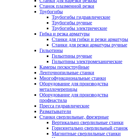
Станки для нарезки резьбы
Станок плазменной резки
Трубогибы
Трубогибы гидравлические
Трубогибы ручные
Трубогибы электрические
Гибка и резка арматуры
Станки для гибки и резки арматуры
Станки для резки арматуры ручные
Гильотины
Гильотины ручные
Гильотины электромеханические
Камеры пескоструйные
Ленточнопильные станки
Многофункциональные станки
Оборудование для производства
металлочерепицы
Оборудование для производства
профнастила
Пресса гидравлические
Разматыватели
Станки сверлильные, фрезерные
Вертикально сверлильные станки
Горизонтально сверлильный станок
Магнитные сверлильные станки