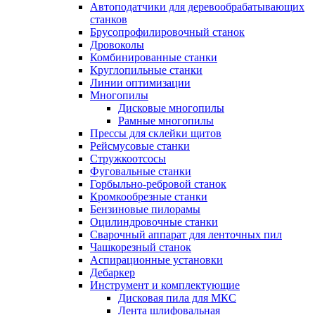
Автоподатчики для деревообрабатывающих
станков
Брусопрофилировочный станок
Дровоколы
Комбинированные станки
Круглопильные станки
Линии оптимизации
Многопилы
Дисковые многопилы
Рамные многопилы
Прессы для склейки щитов
Рейсмусовые станки
Стружкоотсосы
Фуговальные станки
Горбыльно-ребровой станок
Кромкообрезные станки
Бензиновые пилорамы
Оцилиндровочные станки
Сварочный аппарат для ленточных пил
Чашкорезный станок
Аспирационные установки
Дебаркер
Инструмент и комплектующие
Дисковая пила для МКС
Лента шлифовальная