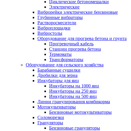
Циклические бетономешалки
Электрические
Виброрейки электрические бензиновые
Глубинные вибраторы
Растворосмесители
Виброплощадки
Вибростолы
Оборудование для прогрева бетона и грунта
Прогревочный кабель
Станции прогрева бетона
Термоматы
Трансформаторы
Оборудование для сельского хозяйства
Барабанные сушилки
Дробилки для зерна
Инкубаторы для яиц
Инкубаторы на 1000 яиц
Инкубаторы на 250 яиц
Инкубаторы на 500 яиц
Линии гранулирования комбикорма
Мотокультиваторы
Бензиновые мотокультиваторы
Соломорезки
Грануляторы
Бензиновые грануляторы