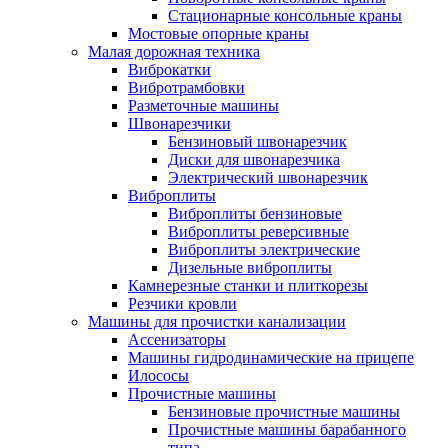
Стационарные консольные краны
Мостовые опорные краны
Малая дорожная техника
Виброкатки
Вибротрамбовки
Разметочные машины
Швонарезчики
Бензиновый швонарезчик
Диски для швонарезчика
Электрический швонарезчик
Виброплиты
Виброплиты бензиновые
Виброплиты реверсивные
Виброплиты электрические
Дизельные виброплиты
Камнерезные станки и плиткорезы
Резчики кровли
Машины для прочистки канализации
Ассенизаторы
Машины гидродинамические на прицепе
Илососы
Прочистные машины
Бензиновые прочистные машины
Прочистные машины барабанного
типа