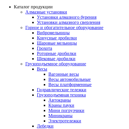
Каталог продукции
Алмазные установки
Уcтановки алмазного бурения
Установки алмазного сверления
Горное и обогатительное оборудование
Вибромельницы
Конусные дробилки
Шаровые мельницы
Грохота
Роторные дробилки
Щековые дробилки
Грузоподъемное оборудование
Весы
Вагонные весы
Весы автомобильные
Весы платформенные
Гидравлические тележки
Грузоподъемная техника
Автокраны
Краны пауки
Мини погрузчики
Миникраны
Электротележки
Лебедки