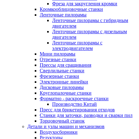
Фреза для закругления кромки
Кромкооблицовочные станки
Ленточные пилорамы
Ленточные пилорамы с гибридным
двигателем
Ленточные пилорамы с дизельным
двигателем
Ленточные пилорамы с
электродвигателем
Мини пилорамы
Отрезные станки
Прессы для сращивания
Сверлильные станки
Фрезерные станки
Электронные линейки
Дисковые пилорамы
Круглопалочные станки
Форматно - раскроечные станки
Производство Китай
Пресс для брикетирования отходов
Станки для заточки, разводки и сварки пил
Торцовочный станок
Детали и узлы машин и механизмов
Воздухосборники
Редукторы