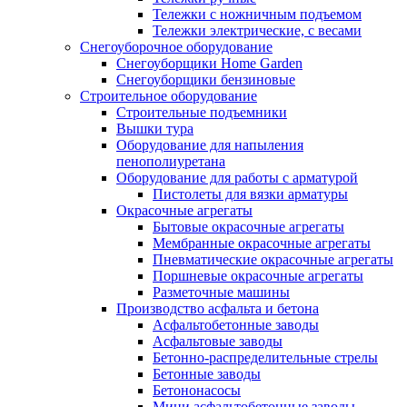
Тележки с ножничным подъемом
Тележки электрические, с весами
Снегоуборочное оборудование
Снегоуборщики Home Garden
Снегоуборщики бензиновые
Строительное оборудование
Cтроительные подъемники
Вышки тура
Оборудование для напыления
пенополиуретана
Оборудование для работы с арматурой
Пистолеты для вязки арматуры
Окрасочные агрегаты
Бытовые окрасочные агрегаты
Мембранные окрасочные агрегаты
Пневматические окрасочные агрегаты
Поршневые окрасочные агрегаты
Разметочные машины
Производство асфальта и бетона
Асфальтобетонные заводы
Асфальтовые заводы
Бетонно-распределительные стрелы
Бетонные заводы
Бетононасосы
Мини асфальтобетонные заводы