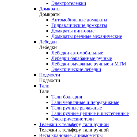
Электротележки
Домкраты
Домкраты
Автомобильные домкраты
Гидравлические домкраты
Домкраты винтовые
Домкраты реечные механические
Лебедки
Лебедки
Лебедки автомобильные
Лебедки барабанные ручные
Лебедки рычажные ручные и МТМ
Электрические лебедки
Подмости
Подмости
Тали
Тали
Тали болгария
Тали червячные и передвижные
Тали ручные рычажные
Тали ручные цепные и шестеренные
Электрические тали
Тележки к тельферу, тали ручной
Тележки к тельферу, тали ручной
Весы крановые, динамометры