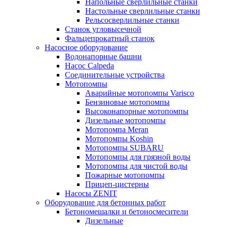
Напольные сверлильные станки
Настольные сверлильные станки
Рельсосверлильные станки
Станок угловысечной
Фальцепрокатный станок
Насосное оборудование
Водонапорные башни
Насос Calpeda
Соединительные устройства
Мотопомпы
Аварийные мотопомпы Varisco
Бензиновые мотопомпы
Высоконапорные мотопомпы
Дизельные мотопомпы
Мотопомпа Meran
Мотопомпы Koshin
Мотопомпы SUBARU
Мотопомпы для грязной воды
Мотопомпы для чистой воды
Пожарные мотопомпы
Прицеп-цистерны
Насосы ZENIT
Оборудование для бетонных работ
Бетономешалки и бетоносмесители
Дизельные