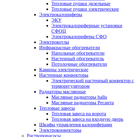
Тепловые пушки дизельные
Тепловые пушки электрические
Электрокалориферы
ЭКУ
Электрокалориферные установки
СФОЦ
Электрокалориферы СФО
Электрокотлы
Инфракрасные обогреватели
Напольные обогреватели
Настенный обогреватель
Потолочные обогреватели
Камины электрические
Настенные конвекторы
Электрический настенный конвектор с
терморегулятором
Радиаторы маслянные
Масляные радиаторы ballu
Масляные радиаторы Ресанта
Тепловые завесы
Тепловая завеса на ворота
Тепловая завеса на входную дверь
Шкафы управления калориферами
Электроконвекторы
Растворонасосы