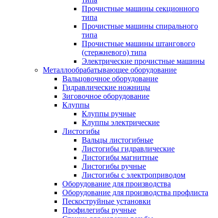
Прочистные машины секционного
типа
Прочистные машины спирального
типа
Прочистные машины штангового
(стержневого) типа
Электрические прочистные машины
Металлообрабатывающее оборудование
Вальцовочное оборудование
Гидравлические ножницы
Зиговочное оборудование
Клуппы
Клуппы ручные
Клуппы электрические
Листогибы
Вальцы листогибные
Листогибы гидравлические
Листогибы магнитные
Листогибы ручные
Листогибы с электроприводом
Оборудование для производства
Оборудование для производства профлиста
Пескоструйные установки
Профилегибы ручные