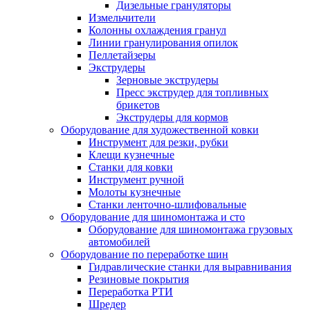
Дизельные грануляторы
Измельчители
Колонны охлаждения гранул
Линии гранулирования опилок
Пеллетайзеры
Экструдеры
Зерновые экструдеры
Пресс экструдер для топливных
брикетов
Экструдеры для кормов
Оборудование для художественной ковки
Инструмент для резки, рубки
Клещи кузнечные
Станки для ковки
Инструмент ручной
Молоты кузнечные
Станки ленточно-шлифовальные
Оборудование для шиномонтажа и сто
Оборудование для шиномонтажа грузовых
автомобилей
Оборудование по переработке шин
Гидравлические станки для выравнивания
Резиновые покрытия
Переработка РТИ
Шредер