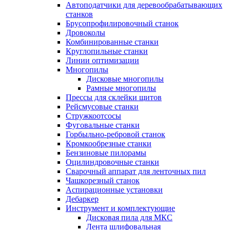
Автоподатчики для деревообрабатывающих
станков
Брусопрофилировочный станок
Дровоколы
Комбинированные станки
Круглопильные станки
Линии оптимизации
Многопилы
Дисковые многопилы
Рамные многопилы
Прессы для склейки щитов
Рейсмусовые станки
Стружкоотсосы
Фуговальные станки
Горбыльно-ребровой станок
Кромкообрезные станки
Бензиновые пилорамы
Оцилиндровочные станки
Сварочный аппарат для ленточных пил
Чашкорезный станок
Аспирационные установки
Дебаркер
Инструмент и комплектующие
Дисковая пила для МКС
Лента шлифовальная