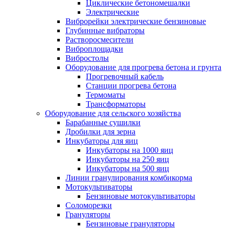
Циклические бетономешалки
Электрические
Виброрейки электрические бензиновые
Глубинные вибраторы
Растворосмесители
Виброплощадки
Вибростолы
Оборудование для прогрева бетона и грунта
Прогревочный кабель
Станции прогрева бетона
Термоматы
Трансформаторы
Оборудование для сельского хозяйства
Барабанные сушилки
Дробилки для зерна
Инкубаторы для яиц
Инкубаторы на 1000 яиц
Инкубаторы на 250 яиц
Инкубаторы на 500 яиц
Линии гранулирования комбикорма
Мотокультиваторы
Бензиновые мотокультиваторы
Соломорезки
Грануляторы
Бензиновые грануляторы