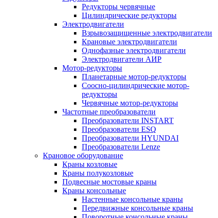
Редукторы червячные
Цилиндрические редукторы
Электродвигатели
Взрывозащищенные электродвигатели
Крановые электродвигатели
Однофазные электродвигатели
Электродвигатели АИР
Мотор-редукторы
Планетарные мотор-редукторы
Соосно-цилиндрические мотор-
редукторы
Червячные мотор-редукторы
Частотные преобразователи
Преобразователи INSTART
Преобразователи ESQ
Преобразователи HYUNDAI
Преобразователи Lenze
Крановое оборудование
Краны козловые
Краны полукозловые
Подвесные мостовые краны
Краны консольные
Настенные консольные краны
Передвижные консольные краны
Поворотные консольные краны