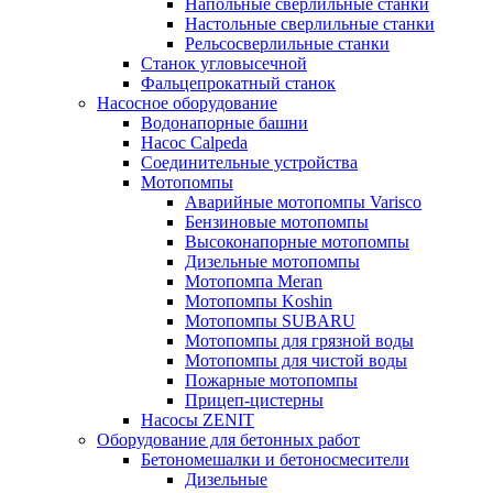
Напольные сверлильные станки
Настольные сверлильные станки
Рельсосверлильные станки
Станок угловысечной
Фальцепрокатный станок
Насосное оборудование
Водонапорные башни
Насос Calpeda
Соединительные устройства
Мотопомпы
Аварийные мотопомпы Varisco
Бензиновые мотопомпы
Высоконапорные мотопомпы
Дизельные мотопомпы
Мотопомпа Meran
Мотопомпы Koshin
Мотопомпы SUBARU
Мотопомпы для грязной воды
Мотопомпы для чистой воды
Пожарные мотопомпы
Прицеп-цистерны
Насосы ZENIT
Оборудование для бетонных работ
Бетономешалки и бетоносмесители
Дизельные