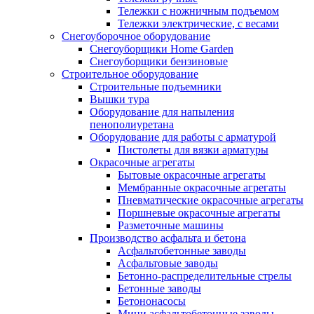
Тележки с ножничным подъемом
Тележки электрические, с весами
Снегоуборочное оборудование
Снегоуборщики Home Garden
Снегоуборщики бензиновые
Строительное оборудование
Cтроительные подъемники
Вышки тура
Оборудование для напыления
пенополиуретана
Оборудование для работы с арматурой
Пистолеты для вязки арматуры
Окрасочные агрегаты
Бытовые окрасочные агрегаты
Мембранные окрасочные агрегаты
Пневматические окрасочные агрегаты
Поршневые окрасочные агрегаты
Разметочные машины
Производство асфальта и бетона
Асфальтобетонные заводы
Асфальтовые заводы
Бетонно-распределительные стрелы
Бетонные заводы
Бетононасосы
Мини асфальтобетонные заводы