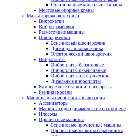
Стационарные консольные краны
Мостовые опорные краны
Малая дорожная техника
Виброкатки
Вибротрамбовки
Разметочные машины
Швонарезчики
Бензиновый швонарезчик
Диски для швонарезчика
Электрический швонарезчик
Виброплиты
Виброплиты бензиновые
Виброплиты реверсивные
Виброплиты электрические
Дизельные виброплиты
Камнерезные станки и плиткорезы
Резчики кровли
Машины для прочистки канализации
Ассенизаторы
Машины гидродинамические на прицепе
Илососы
Прочистные машины
Бензиновые прочистные машины
Прочистные машины барабанного
типа