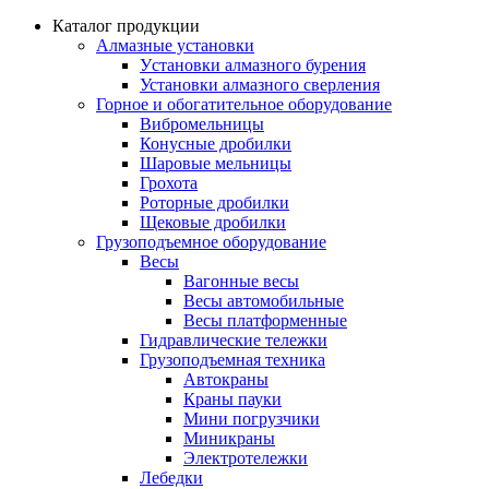
Каталог продукции
Алмазные установки
Уcтановки алмазного бурения
Установки алмазного сверления
Горное и обогатительное оборудование
Вибромельницы
Конусные дробилки
Шаровые мельницы
Грохота
Роторные дробилки
Щековые дробилки
Грузоподъемное оборудование
Весы
Вагонные весы
Весы автомобильные
Весы платформенные
Гидравлические тележки
Грузоподъемная техника
Автокраны
Краны пауки
Мини погрузчики
Миникраны
Электротележки
Лебедки