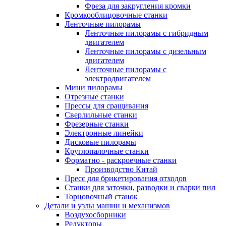
Фреза для закругления кромки
Кромкооблицовочные станки
Ленточные пилорамы
Ленточные пилорамы с гибридным
двигателем
Ленточные пилорамы с дизельным
двигателем
Ленточные пилорамы с
электродвигателем
Мини пилорамы
Отрезные станки
Прессы для сращивания
Сверлильные станки
Фрезерные станки
Электронные линейки
Дисковые пилорамы
Круглопалочные станки
Форматно - раскроечные станки
Производство Китай
Пресс для брикетирования отходов
Станки для заточки, разводки и сварки пил
Торцовочный станок
Детали и узлы машин и механизмов
Воздухосборники
Редукторы