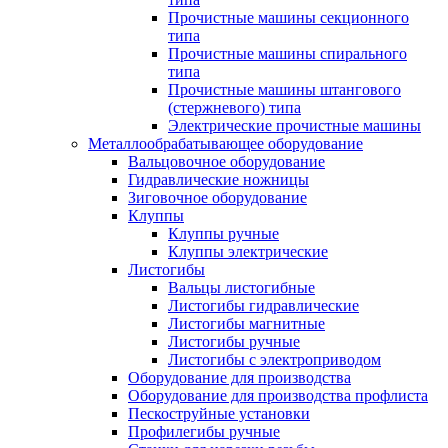
Прочистные машины секционного
типа
Прочистные машины спирального
типа
Прочистные машины штангового
(стержневого) типа
Электрические прочистные машины
Металлообрабатывающее оборудование
Вальцовочное оборудование
Гидравлические ножницы
Зиговочное оборудование
Клуппы
Клуппы ручные
Клуппы электрические
Листогибы
Вальцы листогибные
Листогибы гидравлические
Листогибы магнитные
Листогибы ручные
Листогибы с электроприводом
Оборудование для производства
Оборудование для производства профлиста
Пескоструйные установки
Профилегибы ручные