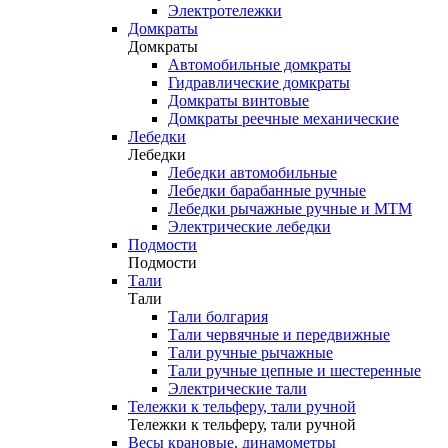
Электротележки
Домкраты
Домкраты
Автомобильные домкраты
Гидравлические домкраты
Домкраты винтовые
Домкраты реечные механические
Лебедки
Лебедки
Лебедки автомобильные
Лебедки барабанные ручные
Лебедки рычажные ручные и МТМ
Электрические лебедки
Подмости
Подмости
Тали
Тали
Тали болгария
Тали червячные и передвижные
Тали ручные рычажные
Тали ручные цепные и шестеренные
Электрические тали
Тележки к тельферу, тали ручной
Тележки к тельферу, тали ручной
Весы крановые, динамометры