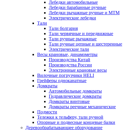
Лебедки автомобильные
Лебедки барабанные ручные
Лебедки рычажные ручные и МТМ
Электрические лебедки
Тали
Тали болгария
Тали червячные и передвижные
Тали ручные рычажные
Тали ручные цепные и шестеренные
Электрические тали
Весы крановые, динамометры
Производства Китай
Производства России
Электронные крановые весы
Вилочные погрузчики HELI
Грейферы одноканатные
Домкраты
Автомобильные домкраты
Гидравлические домкраты
Домкраты винтовые
Домкраты реечные механические
Подмости
Тележки к тельферу, тали ручной
Опорные и подвесные концевые балки
Деревообрабатывающее оборудование