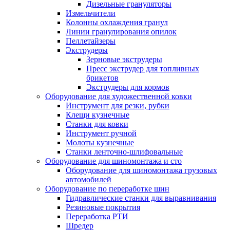
Дизельные грануляторы
Измельчители
Колонны охлаждения гранул
Линии гранулирования опилок
Пеллетайзеры
Экструдеры
Зерновые экструдеры
Пресс экструдер для топливных
брикетов
Экструдеры для кормов
Оборудование для художественной ковки
Инструмент для резки, рубки
Клещи кузнечные
Станки для ковки
Инструмент ручной
Молоты кузнечные
Станки ленточно-шлифовальные
Оборудование для шиномонтажа и сто
Оборудование для шиномонтажа грузовых
автомобилей
Оборудование по переработке шин
Гидравлические станки для выравнивания
Резиновые покрытия
Переработка РТИ
Шредер