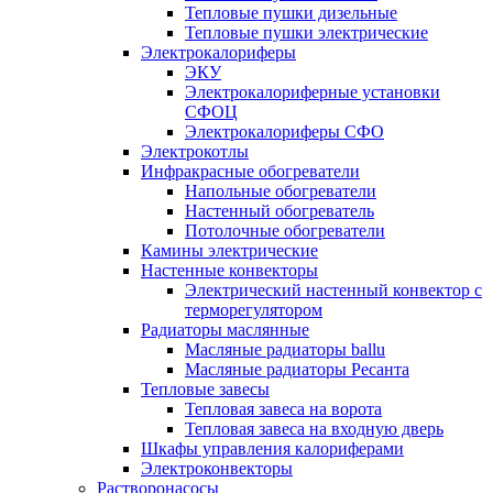
Тепловые пушки дизельные
Тепловые пушки электрические
Электрокалориферы
ЭКУ
Электрокалориферные установки
СФОЦ
Электрокалориферы СФО
Электрокотлы
Инфракрасные обогреватели
Напольные обогреватели
Настенный обогреватель
Потолочные обогреватели
Камины электрические
Настенные конвекторы
Электрический настенный конвектор с
терморегулятором
Радиаторы маслянные
Масляные радиаторы ballu
Масляные радиаторы Ресанта
Тепловые завесы
Тепловая завеса на ворота
Тепловая завеса на входную дверь
Шкафы управления калориферами
Электроконвекторы
Растворонасосы