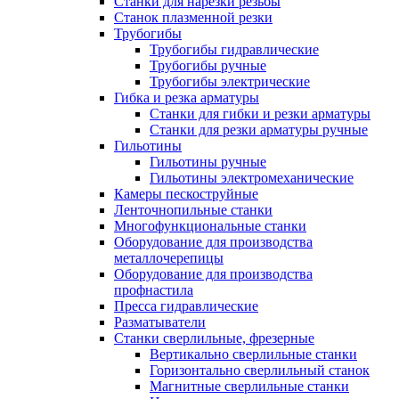
Станки для нарезки резьбы
Станок плазменной резки
Трубогибы
Трубогибы гидравлические
Трубогибы ручные
Трубогибы электрические
Гибка и резка арматуры
Станки для гибки и резки арматуры
Станки для резки арматуры ручные
Гильотины
Гильотины ручные
Гильотины электромеханические
Камеры пескоструйные
Ленточнопильные станки
Многофункциональные станки
Оборудование для производства
металлочерепицы
Оборудование для производства
профнастила
Пресса гидравлические
Разматыватели
Станки сверлильные, фрезерные
Вертикально сверлильные станки
Горизонтально сверлильный станок
Магнитные сверлильные станки