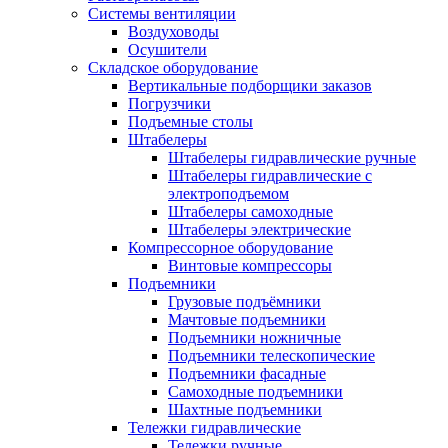
Системы вентиляции
Воздуховоды
Осушители
Складское оборудование
Вертикальные подборщики заказов
Погрузчики
Подъемные столы
Штабелеры
Штабелеры гидравлические ручные
Штабелеры гидравлические с
электроподъемом
Штабелеры самоходные
Штабелеры электрические
Компрессорное оборудование
Винтовые компрессоры
Подъемники
Грузовые подъёмники
Мачтовые подъемники
Подъемники ножничные
Подъемники телескопические
Подъемники фасадные
Самоходные подъемники
Шахтные подъемники
Тележки гидравлические
Тележки ручные