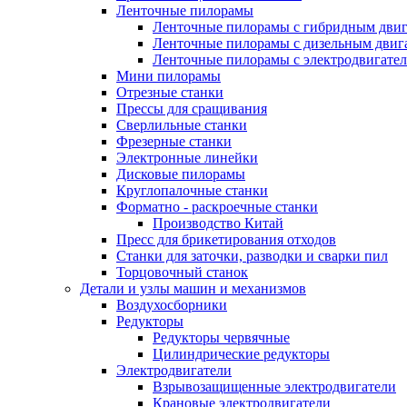
Ленточные пилорамы
Ленточные пилорамы с гибридным двиг
Ленточные пилорамы с дизельным двиг
Ленточные пилорамы с электродвигате
Мини пилорамы
Отрезные станки
Прессы для сращивания
Сверлильные станки
Фрезерные станки
Электронные линейки
Дисковые пилорамы
Круглопалочные станки
Форматно - раскроечные станки
Производство Китай
Пресс для брикетирования отходов
Станки для заточки, разводки и сварки пил
Торцовочный станок
Детали и узлы машин и механизмов
Воздухосборники
Редукторы
Редукторы червячные
Цилиндрические редукторы
Электродвигатели
Взрывозащищенные электродвигатели
Крановые электродвигатели