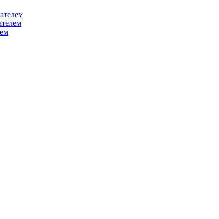
ателем
ателем
лем