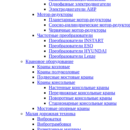
Однофазные электродвигатели
Электродвигатели АИР
Мотор-редукторы
Планетарные мотор-редукторы
Соосно-цилиндрические мотор-редукто
Червячные мотор-редукторы
Частотные преобразователи
Преобразователи INSTART
Преобразователи ESQ
Преобразователи HYUNDAI
Преобразователи Lenze
Крановое оборудование
Краны козловые
Краны полукозловые
Подвесные мостовые краны
Краны консольные
Настенные консольные краны
Передвижные консольные краны
Поворотные консольные краны
Стационарные консольные краны
Мостовые опорные краны
Малая дорожная техника
Виброкатки
Вибротрамбовки
Разметочные машины