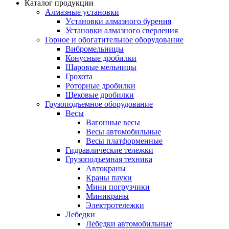
Каталог продукции
Алмазные установки
Уcтановки алмазного бурения
Установки алмазного сверления
Горное и обогатительное оборудование
Вибромельницы
Конусные дробилки
Шаровые мельницы
Грохота
Роторные дробилки
Щековые дробилки
Грузоподъемное оборудование
Весы
Вагонные весы
Весы автомобильные
Весы платформенные
Гидравлические тележки
Грузоподъемная техника
Автокраны
Краны пауки
Мини погрузчики
Миникраны
Электротележки
Лебедки
Лебедки автомобильные