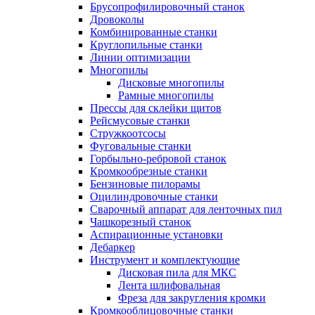
Брусопрофилировочный станок
Дровоколы
Комбинированные станки
Круглопильные станки
Линии оптимизации
Многопилы
Дисковые многопилы
Рамные многопилы
Прессы для склейки щитов
Рейсмусовые станки
Стружкоотсосы
Фуговальные станки
Горбыльно-ребровой станок
Кромкообрезные станки
Бензиновые пилорамы
Оцилиндровочные станки
Сварочный аппарат для ленточных пил
Чашкорезный станок
Аспирационные установки
Дебаркер
Инструмент и комплектующие
Дисковая пила для МКС
Лента шлифовальная
Фреза для закругления кромки
Кромкооблицовочные станки