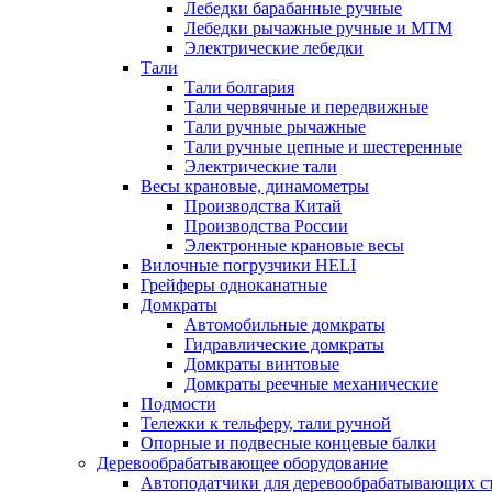
Лебедки барабанные ручные
Лебедки рычажные ручные и МТМ
Электрические лебедки
Тали
Тали болгария
Тали червячные и передвижные
Тали ручные рычажные
Тали ручные цепные и шестеренные
Электрические тали
Весы крановые, динамометры
Производства Китай
Производства России
Электронные крановые весы
Вилочные погрузчики HELI
Грейферы одноканатные
Домкраты
Автомобильные домкраты
Гидравлические домкраты
Домкраты винтовые
Домкраты реечные механические
Подмости
Тележки к тельферу, тали ручной
Опорные и подвесные концевые балки
Деревообрабатывающее оборудование
Автоподатчики для деревообрабатывающих с