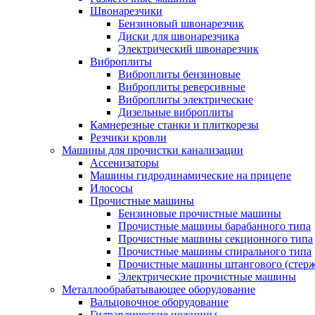
Швонарезчики
Бензиновый швонарезчик
Диски для швонарезчика
Электрический швонарезчик
Виброплиты
Виброплиты бензиновые
Виброплиты реверсивные
Виброплиты электрические
Дизельные виброплиты
Камнерезные станки и плиткорезы
Резчики кровли
Машины для прочистки канализации
Ассенизаторы
Машины гидродинамические на прицепе
Илососы
Прочистные машины
Бензиновые прочистные машины
Прочистные машины барабанного типа
Прочистные машины секционного типа
Прочистные машины спирального типа
Прочистные машины штангового (стерж
Электрические прочистные машины
Металлообрабатывающее оборудование
Вальцовочное оборудование
Гидравлические ножницы