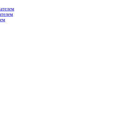
ателем
ателем
лем