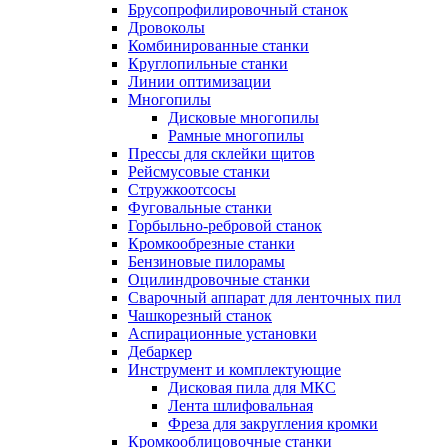
Брусопрофилировочный станок
Дровоколы
Комбинированные станки
Круглопильные станки
Линии оптимизации
Многопилы
Дисковые многопилы
Рамные многопилы
Прессы для склейки щитов
Рейсмусовые станки
Стружкоотсосы
Фуговальные станки
Горбыльно-ребровой станок
Кромкообрезные станки
Бензиновые пилорамы
Оцилиндровочные станки
Сварочный аппарат для ленточных пил
Чашкорезный станок
Аспирационные установки
Дебаркер
Инструмент и комплектующие
Дисковая пила для МКС
Лента шлифовальная
Фреза для закругления кромки
Кромкооблицовочные станки