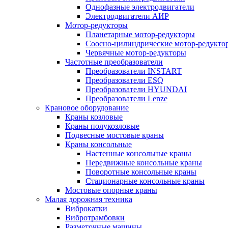
Однофазные электродвигатели
Электродвигатели АИР
Мотор-редукторы
Планетарные мотор-редукторы
Соосно-цилиндрические мотор-редукто
Червячные мотор-редукторы
Частотные преобразователи
Преобразователи INSTART
Преобразователи ESQ
Преобразователи HYUNDAI
Преобразователи Lenze
Крановое оборудование
Краны козловые
Краны полукозловые
Подвесные мостовые краны
Краны консольные
Настенные консольные краны
Передвижные консольные краны
Поворотные консольные краны
Стационарные консольные краны
Мостовые опорные краны
Малая дорожная техника
Виброкатки
Вибротрамбовки
Разметочные машины