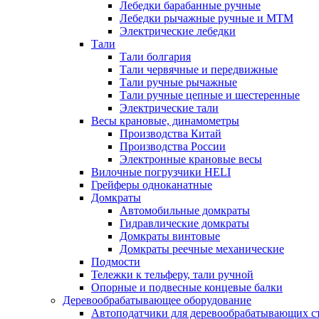
Лебедки барабанные ручные
Лебедки рычажные ручные и МТМ
Электрические лебедки
Тали
Тали болгария
Тали червячные и передвижные
Тали ручные рычажные
Тали ручные цепные и шестеренные
Электрические тали
Весы крановые, динамометры
Производства Китай
Производства России
Электронные крановые весы
Вилочные погрузчики HELI
Грейферы одноканатные
Домкраты
Автомобильные домкраты
Гидравлические домкраты
Домкраты винтовые
Домкраты реечные механические
Подмости
Тележки к тельферу, тали ручной
Опорные и подвесные концевые балки
Деревообрабатывающее оборудование
Автоподатчики для деревообрабатывающих с