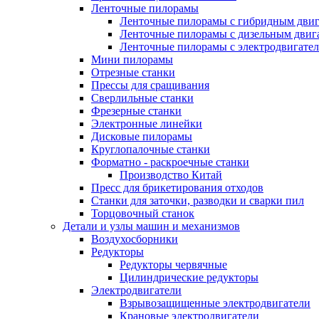
Ленточные пилорамы
Ленточные пилорамы с гибридным двиг
Ленточные пилорамы с дизельным двиг
Ленточные пилорамы с электродвигате
Мини пилорамы
Отрезные станки
Прессы для сращивания
Сверлильные станки
Фрезерные станки
Электронные линейки
Дисковые пилорамы
Круглопалочные станки
Форматно - раскроечные станки
Производство Китай
Пресс для брикетирования отходов
Станки для заточки, разводки и сварки пил
Торцовочный станок
Детали и узлы машин и механизмов
Воздухосборники
Редукторы
Редукторы червячные
Цилиндрические редукторы
Электродвигатели
Взрывозащищенные электродвигатели
Крановые электродвигатели