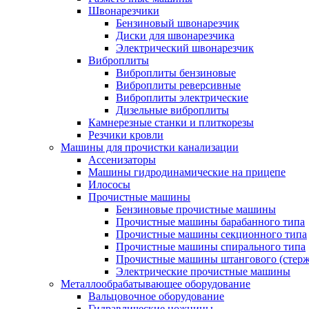
Швонарезчики
Бензиновый швонарезчик
Диски для швонарезчика
Электрический швонарезчик
Виброплиты
Виброплиты бензиновые
Виброплиты реверсивные
Виброплиты электрические
Дизельные виброплиты
Камнерезные станки и плиткорезы
Резчики кровли
Машины для прочистки канализации
Ассенизаторы
Машины гидродинамические на прицепе
Илососы
Прочистные машины
Бензиновые прочистные машины
Прочистные машины барабанного типа
Прочистные машины секционного типа
Прочистные машины спирального типа
Прочистные машины штангового (стерж
Электрические прочистные машины
Металлообрабатывающее оборудование
Вальцовочное оборудование
Гидравлические ножницы