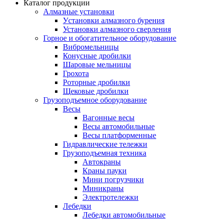
Каталог продукции
Алмазные установки
Уcтановки алмазного бурения
Установки алмазного сверления
Горное и обогатительное оборудование
Вибромельницы
Конусные дробилки
Шаровые мельницы
Грохота
Роторные дробилки
Щековые дробилки
Грузоподъемное оборудование
Весы
Вагонные весы
Весы автомобильные
Весы платформенные
Гидравлические тележки
Грузоподъемная техника
Автокраны
Краны пауки
Мини погрузчики
Миникраны
Электротележки
Лебедки
Лебедки автомобильные