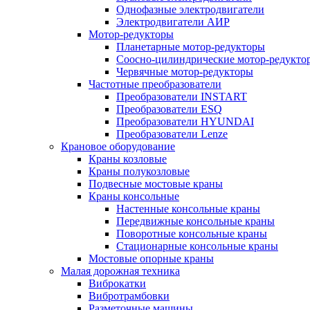
Однофазные электродвигатели
Электродвигатели АИР
Мотор-редукторы
Планетарные мотор-редукторы
Соосно-цилиндрические мотор-редукто
Червячные мотор-редукторы
Частотные преобразователи
Преобразователи INSTART
Преобразователи ESQ
Преобразователи HYUNDAI
Преобразователи Lenze
Крановое оборудование
Краны козловые
Краны полукозловые
Подвесные мостовые краны
Краны консольные
Настенные консольные краны
Передвижные консольные краны
Поворотные консольные краны
Стационарные консольные краны
Мостовые опорные краны
Малая дорожная техника
Виброкатки
Вибротрамбовки
Разметочные машины