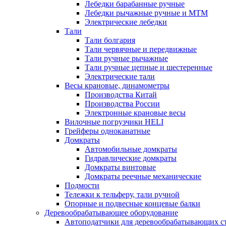
Лебедки барабанные ручные
Лебедки рычажные ручные и МТМ
Электрические лебедки
Тали
Тали болгария
Тали червячные и передвижные
Тали ручные рычажные
Тали ручные цепные и шестеренные
Электрические тали
Весы крановые, динамометры
Производства Китай
Производства России
Электронные крановые весы
Вилочные погрузчики HELI
Грейферы одноканатные
Домкраты
Автомобильные домкраты
Гидравлические домкраты
Домкраты винтовые
Домкраты реечные механические
Подмости
Тележки к тельферу, тали ручной
Опорные и подвесные концевые балки
Деревообрабатывающее оборудование
Автоподатчики для деревообрабатывающих с