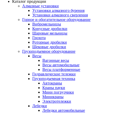
Каталог продукции
Алмазные установки
Уcтановки алмазного бурения
Установки алмазного сверления
Горное и обогатительное оборудование
Вибромельницы
Конусные дробилки
Шаровые мельницы
Грохота
Роторные дробилки
Щековые дробилки
Грузоподъемное оборудование
Весы
Вагонные весы
Весы автомобильные
Весы платформенные
Гидравлические тележки
Грузоподъемная техника
Автокраны
Краны пауки
Мини погрузчики
Миникраны
Электротележки
Лебедки
Лебедки автомобильные