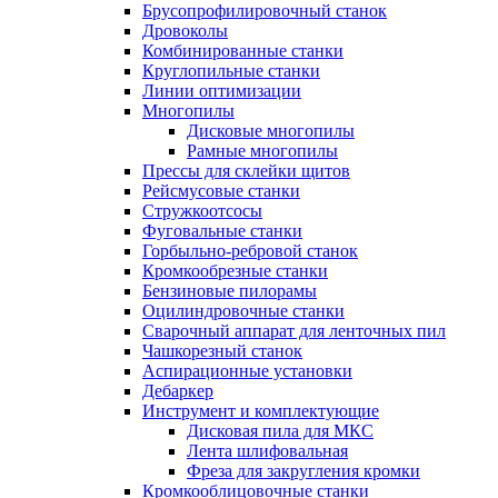
Брусопрофилировочный станок
Дровоколы
Комбинированные станки
Круглопильные станки
Линии оптимизации
Многопилы
Дисковые многопилы
Рамные многопилы
Прессы для склейки щитов
Рейсмусовые станки
Стружкоотсосы
Фуговальные станки
Горбыльно-ребровой станок
Кромкообрезные станки
Бензиновые пилорамы
Оцилиндровочные станки
Сварочный аппарат для ленточных пил
Чашкорезный станок
Аспирационные установки
Дебаркер
Инструмент и комплектующие
Дисковая пила для МКС
Лента шлифовальная
Фреза для закругления кромки
Кромкооблицовочные станки