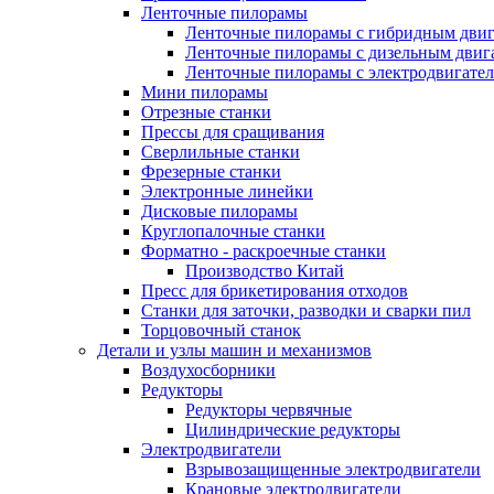
Ленточные пилорамы
Ленточные пилорамы с гибридным двиг
Ленточные пилорамы с дизельным двиг
Ленточные пилорамы с электродвигате
Мини пилорамы
Отрезные станки
Прессы для сращивания
Сверлильные станки
Фрезерные станки
Электронные линейки
Дисковые пилорамы
Круглопалочные станки
Форматно - раскроечные станки
Производство Китай
Пресс для брикетирования отходов
Станки для заточки, разводки и сварки пил
Торцовочный станок
Детали и узлы машин и механизмов
Воздухосборники
Редукторы
Редукторы червячные
Цилиндрические редукторы
Электродвигатели
Взрывозащищенные электродвигатели
Крановые электродвигатели