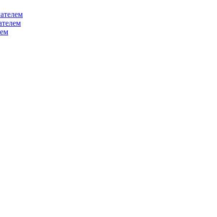
ателем
ателем
лем