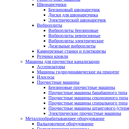
Швонарезчики
Бензиновый швонарезчик
Диски для швонарезчика
Электрический швонарезчик
Виброплиты
Виброплиты бензиновые
Виброплиты реверсивные
Виброплиты электрические
Дизельные виброплиты
Камнерезные станки и плиткорезы
Резчики кровли
Машины для прочистки канализации
Ассенизаторы
Машины гидродинамические на прицепе
Илососы
Прочистные машины
Бензиновые прочистные машины
Прочистные машины барабанного типа
Прочистные машины секционного типа
Прочистные машины спирального типа
Прочистные машины штангового (стерж
Электрические прочистные машины
Металлообрабатывающее оборудование
Вальцовочное оборудование
Гидравлические ножницы