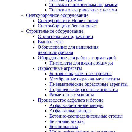
Тележки с ножничным подъемом
Тележки электрические, с весами
Снегоуборочное оборудование
Снегоуборщики Home Garden
Снегоуборщики бензиновые
Строительное оборудование
Cтроительные подъемники
Вышки тура
Оборудование для напыления
пенополиуретана
Оборудование для работы с арматурой
Пистолеты для вязки арматуры
Окрасочные агрегаты
Бытовые окрасочные агрегаты
Мембранные окрасочные агрегаты
Пневматические окрасочные агрегаты
Поршневые окрасочные агрегаты
Разметочные машины
Производство асфальта и бетона
Асфальтобетонные заводы
Асфальтовые заводы
Бетонно-распределительные стрелы
Бетонные заводы
Бетононасосы
Мини асфальтобетонные заводы