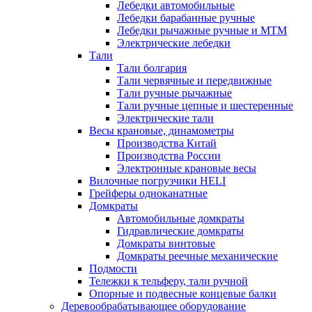
Лебедки автомобильные
Лебедки барабанные ручные
Лебедки рычажные ручные и МТМ
Электрические лебедки
Тали
Тали болгария
Тали червячные и передвижные
Тали ручные рычажные
Тали ручные цепные и шестеренные
Электрические тали
Весы крановые, динамометры
Производства Китай
Производства России
Электронные крановые весы
Вилочные погрузчики HELI
Грейферы одноканатные
Домкраты
Автомобильные домкраты
Гидравлические домкраты
Домкраты винтовые
Домкраты реечные механические
Подмости
Тележки к тельферу, тали ручной
Опорные и подвесные концевые балки
Деревообрабатывающее оборудование