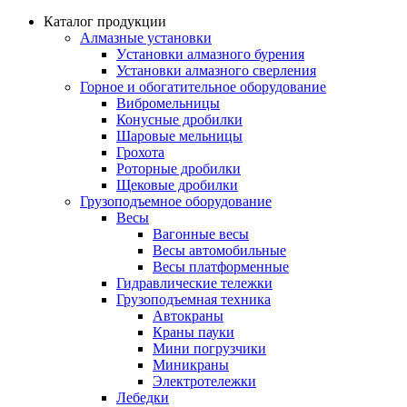
Каталог продукции
Алмазные установки
Уcтановки алмазного бурения
Установки алмазного сверления
Горное и обогатительное оборудование
Вибромельницы
Конусные дробилки
Шаровые мельницы
Грохота
Роторные дробилки
Щековые дробилки
Грузоподъемное оборудование
Весы
Вагонные весы
Весы автомобильные
Весы платформенные
Гидравлические тележки
Грузоподъемная техника
Автокраны
Краны пауки
Мини погрузчики
Миникраны
Электротележки
Лебедки