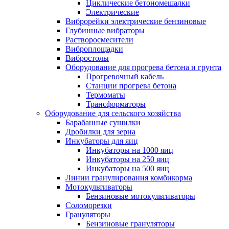
Циклические бетономешалки
Электрические
Виброрейки электрические бензиновые
Глубинные вибраторы
Растворосмесители
Виброплощадки
Вибростолы
Оборудование для прогрева бетона и грунта
Прогревочный кабель
Станции прогрева бетона
Термоматы
Трансформаторы
Оборудование для сельского хозяйства
Барабанные сушилки
Дробилки для зерна
Инкубаторы для яиц
Инкубаторы на 1000 яиц
Инкубаторы на 250 яиц
Инкубаторы на 500 яиц
Линии гранулирования комбикорма
Мотокультиваторы
Бензиновые мотокультиваторы
Соломорезки
Грануляторы
Бензиновые грануляторы