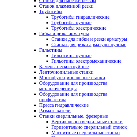
Станки для нарезки резьбы
Станок плазменной резки
Трубогибы
Трубогибы гидравлические
Трубогибы ручные
Трубогибы электрические
Гибка и резка арматуры
Станки для гибки и резки арматуры
Станки для резки арматуры ручные
Гильотины
Гильотины ручные
Гильотины электромеханические
Камеры пескоструйные
Ленточнопильные станки
Многофункциональные станки
Оборудование для производства
металлочерепицы
Оборудование для производства
профнастила
Пресса гидравлические
Разматыватели
Станки сверлильные, фрезерные
Вертикально сверлильные станки
Горизонтально сверлильный станок
Магнитные сверлильные станки