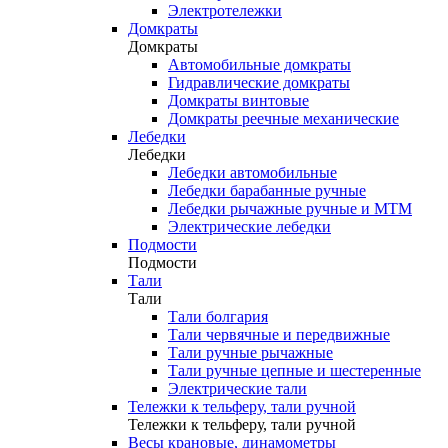
Электротележки
Домкраты
Домкраты
Автомобильные домкраты
Гидравлические домкраты
Домкраты винтовые
Домкраты реечные механические
Лебедки
Лебедки
Лебедки автомобильные
Лебедки барабанные ручные
Лебедки рычажные ручные и МТМ
Электрические лебедки
Подмости
Подмости
Тали
Тали
Тали болгария
Тали червячные и передвижные
Тали ручные рычажные
Тали ручные цепные и шестеренные
Электрические тали
Тележки к тельферу, тали ручной
Тележки к тельферу, тали ручной
Весы крановые, динамометры