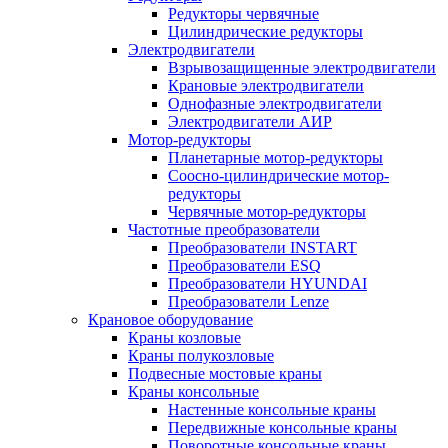
Редукторы червячные
Цилиндрические редукторы
Электродвигатели
Взрывозащищенные электродвигатели
Крановые электродвигатели
Однофазные электродвигатели
Электродвигатели АИР
Мотор-редукторы
Планетарные мотор-редукторы
Соосно-цилиндрические мотор-
редукторы
Червячные мотор-редукторы
Частотные преобразователи
Преобразователи INSTART
Преобразователи ESQ
Преобразователи HYUNDAI
Преобразователи Lenze
Крановое оборудование
Краны козловые
Краны полукозловые
Подвесные мостовые краны
Краны консольные
Настенные консольные краны
Передвижные консольные краны
Поворотные консольные краны