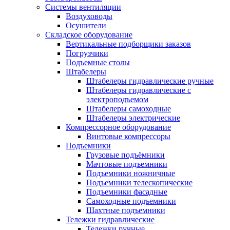
Системы вентиляции
Воздуховоды
Осушители
Складское оборудование
Вертикальные подборщики заказов
Погрузчики
Подъемные столы
Штабелеры
Штабелеры гидравлические ручные
Штабелеры гидравлические с
электроподъемом
Штабелеры самоходные
Штабелеры электрические
Компрессорное оборудование
Винтовые компрессоры
Подъемники
Грузовые подъёмники
Мачтовые подъемники
Подъемники ножничные
Подъемники телескопические
Подъемники фасадные
Самоходные подъемники
Шахтные подъемники
Тележки гидравлические
Тележки ручные