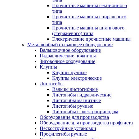
Прочистные машины секционного
типа
Прочистные машины спирального
типа
Прочистные машины штангового
(стержневого) типа
Электрические прочистные машины
Металлообрабатывающее оборудование
Вальцовочное оборудование
Гидравлические ножницы
Зиговочное оборудование
Клуппы
Клуппы ручные
Клуппы электрические
Листогибы
Вальцы листогибные
Листогибы гидравлические
Листогибы магнитные
Листогибы ручные
Листогибы с электроприводом
Оборудование для производства
Оборудование для производства профлиста
Пескоструйные установки
Профилегибы ручные