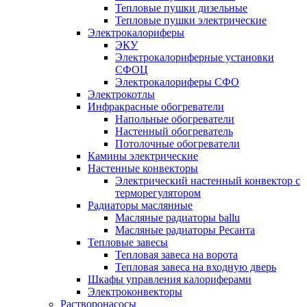
Тепловые пушки дизельные
Тепловые пушки электрические
Электрокалориферы
ЭКУ
Электрокалориферные установки
СФОЦ
Электрокалориферы СФО
Электрокотлы
Инфракрасные обогреватели
Напольные обогреватели
Настенный обогреватель
Потолочные обогреватели
Камины электрические
Настенные конвекторы
Электрический настенный конвектор с
терморегулятором
Радиаторы маслянные
Масляные радиаторы ballu
Масляные радиаторы Ресанта
Тепловые завесы
Тепловая завеса на ворота
Тепловая завеса на входную дверь
Шкафы управления калориферами
Электроконвекторы
Растворонасосы