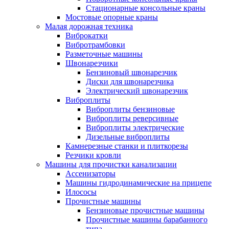
Стационарные консольные краны
Мостовые опорные краны
Малая дорожная техника
Виброкатки
Вибротрамбовки
Разметочные машины
Швонарезчики
Бензиновый швонарезчик
Диски для швонарезчика
Электрический швонарезчик
Виброплиты
Виброплиты бензиновые
Виброплиты реверсивные
Виброплиты электрические
Дизельные виброплиты
Камнерезные станки и плиткорезы
Резчики кровли
Машины для прочистки канализации
Ассенизаторы
Машины гидродинамические на прицепе
Илососы
Прочистные машины
Бензиновые прочистные машины
Прочистные машины барабанного
типа