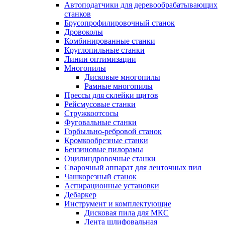
Автоподатчики для деревообрабатывающих
станков
Брусопрофилировочный станок
Дровоколы
Комбинированные станки
Круглопильные станки
Линии оптимизации
Многопилы
Дисковые многопилы
Рамные многопилы
Прессы для склейки щитов
Рейсмусовые станки
Стружкоотсосы
Фуговальные станки
Горбыльно-ребровой станок
Кромкообрезные станки
Бензиновые пилорамы
Оцилиндровочные станки
Сварочный аппарат для ленточных пил
Чашкорезный станок
Аспирационные установки
Дебаркер
Инструмент и комплектующие
Дисковая пила для МКС
Лента шлифовальная