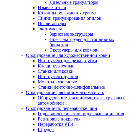
Дизельные грануляторы
Измельчители
Колонны охлаждения гранул
Линии гранулирования опилок
Пеллетайзеры
Экструдеры
Зерновые экструдеры
Пресс экструдер для топливных
брикетов
Экструдеры для кормов
Оборудование для художественной ковки
Инструмент для резки, рубки
Клещи кузнечные
Станки для ковки
Инструмент ручной
Молоты кузнечные
Станки ленточно-шлифовальные
Оборудование для шиномонтажа и сто
Оборудование для шиномонтажа грузовых
автомобилей
Оборудование по переработке шин
Гидравлические станки для выравнивания
Резиновые покрытия
Переработка РТИ
Шредер