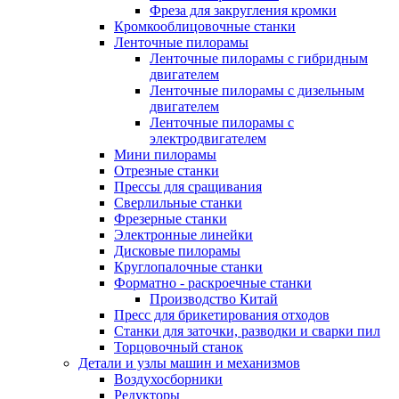
Фреза для закругления кромки
Кромкооблицовочные станки
Ленточные пилорамы
Ленточные пилорамы с гибридным
двигателем
Ленточные пилорамы с дизельным
двигателем
Ленточные пилорамы с
электродвигателем
Мини пилорамы
Отрезные станки
Прессы для сращивания
Сверлильные станки
Фрезерные станки
Электронные линейки
Дисковые пилорамы
Круглопалочные станки
Форматно - раскроечные станки
Производство Китай
Пресс для брикетирования отходов
Станки для заточки, разводки и сварки пил
Торцовочный станок
Детали и узлы машин и механизмов
Воздухосборники
Редукторы