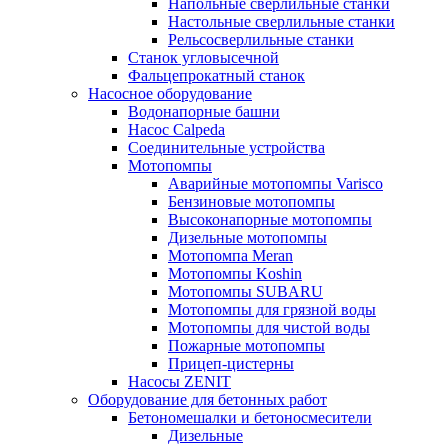
Напольные сверлильные станки
Настольные сверлильные станки
Рельсосверлильные станки
Станок угловысечной
Фальцепрокатный станок
Насосное оборудование
Водонапорные башни
Насос Calpeda
Соединительные устройства
Мотопомпы
Аварийные мотопомпы Varisco
Бензиновые мотопомпы
Высоконапорные мотопомпы
Дизельные мотопомпы
Мотопомпа Meran
Мотопомпы Koshin
Мотопомпы SUBARU
Мотопомпы для грязной воды
Мотопомпы для чистой воды
Пожарные мотопомпы
Прицеп-цистерны
Насосы ZENIT
Оборудование для бетонных работ
Бетономешалки и бетоносмесители
Дизельные