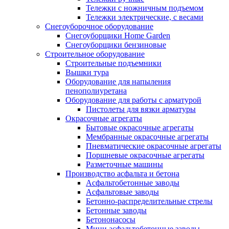
Тележки с ножничным подъемом
Тележки электрические, с весами
Снегоуборочное оборудование
Снегоуборщики Home Garden
Снегоуборщики бензиновые
Строительное оборудование
Cтроительные подъемники
Вышки тура
Оборудование для напыления
пенополиуретана
Оборудование для работы с арматурой
Пистолеты для вязки арматуры
Окрасочные агрегаты
Бытовые окрасочные агрегаты
Мембранные окрасочные агрегаты
Пневматические окрасочные агрегаты
Поршневые окрасочные агрегаты
Разметочные машины
Производство асфальта и бетона
Асфальтобетонные заводы
Асфальтовые заводы
Бетонно-распределительные стрелы
Бетонные заводы
Бетононасосы
Мини асфальтобетонные заводы