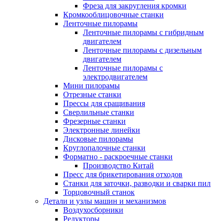
Фреза для закругления кромки
Кромкооблицовочные станки
Ленточные пилорамы
Ленточные пилорамы с гибридным
двигателем
Ленточные пилорамы с дизельным
двигателем
Ленточные пилорамы с
электродвигателем
Мини пилорамы
Отрезные станки
Прессы для сращивания
Сверлильные станки
Фрезерные станки
Электронные линейки
Дисковые пилорамы
Круглопалочные станки
Форматно - раскроечные станки
Производство Китай
Пресс для брикетирования отходов
Станки для заточки, разводки и сварки пил
Торцовочный станок
Детали и узлы машин и механизмов
Воздухосборники
Редукторы