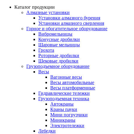
Каталог продукции
Алмазные установки
Уcтановки алмазного бурения
Установки алмазного сверления
Горное и обогатительное оборудование
Вибромельницы
Конусные дробилки
Шаровые мельницы
Грохота
Роторные дробилки
Щековые дробилки
Грузоподъемное оборудование
Весы
Вагонные весы
Весы автомобильные
Весы платформенные
Гидравлические тележки
Грузоподъемная техника
Автокраны
Краны пауки
Мини погрузчики
Миникраны
Электротележки
Лебедки