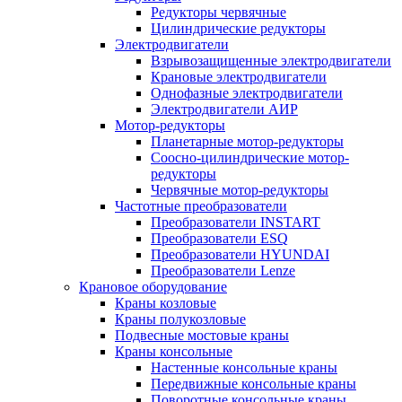
Редукторы червячные
Цилиндрические редукторы
Электродвигатели
Взрывозащищенные электродвигатели
Крановые электродвигатели
Однофазные электродвигатели
Электродвигатели АИР
Мотор-редукторы
Планетарные мотор-редукторы
Соосно-цилиндрические мотор-
редукторы
Червячные мотор-редукторы
Частотные преобразователи
Преобразователи INSTART
Преобразователи ESQ
Преобразователи HYUNDAI
Преобразователи Lenze
Крановое оборудование
Краны козловые
Краны полукозловые
Подвесные мостовые краны
Краны консольные
Настенные консольные краны
Передвижные консольные краны
Поворотные консольные краны