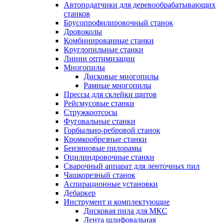
Автоподатчики для деревообрабатывающих
станков
Брусопрофилировочный станок
Дровоколы
Комбинированные станки
Круглопильные станки
Линии оптимизации
Многопилы
Дисковые многопилы
Рамные многопилы
Прессы для склейки щитов
Рейсмусовые станки
Стружкоотсосы
Фуговальные станки
Горбыльно-ребровой станок
Кромкообрезные станки
Бензиновые пилорамы
Оцилиндровочные станки
Сварочный аппарат для ленточных пил
Чашкорезный станок
Аспирационные установки
Дебаркер
Инструмент и комплектующие
Дисковая пила для МКС
Лента шлифовальная