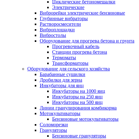
Циклические бетономешалки
Электрические
Виброрейки электрические бензиновые
Глубинные вибраторы
Растворосмесители
Виброплощадки
Вибростолы
Оборудование для прогрева бетона и грунта
Прогревочный кабель
Станции прогрева бетона
Термоматы
Трансформаторы
Оборудование для сельского хозяйства
Барабанные сушилки
Дробилки для зерна
Инкубаторы для яиц
Инкубаторы на 1000 яиц
Инкубаторы на 250 яиц
Инкубаторы на 500 яиц
Линии гранулирования комбикорма
Мотокультиваторы
Бензиновые мотокультиваторы
Соломорезки
Грануляторы
Бензиновые грануляторы