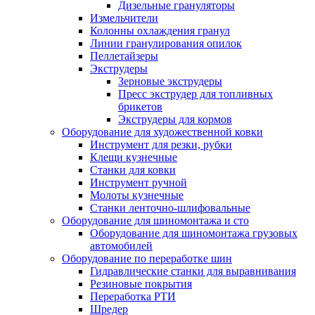
Дизельные грануляторы
Измельчители
Колонны охлаждения гранул
Линии гранулирования опилок
Пеллетайзеры
Экструдеры
Зерновые экструдеры
Пресс экструдер для топливных
брикетов
Экструдеры для кормов
Оборудование для художественной ковки
Инструмент для резки, рубки
Клещи кузнечные
Станки для ковки
Инструмент ручной
Молоты кузнечные
Станки ленточно-шлифовальные
Оборудование для шиномонтажа и сто
Оборудование для шиномонтажа грузовых
автомобилей
Оборудование по переработке шин
Гидравлические станки для выравнивания
Резиновые покрытия
Переработка РТИ
Шредер