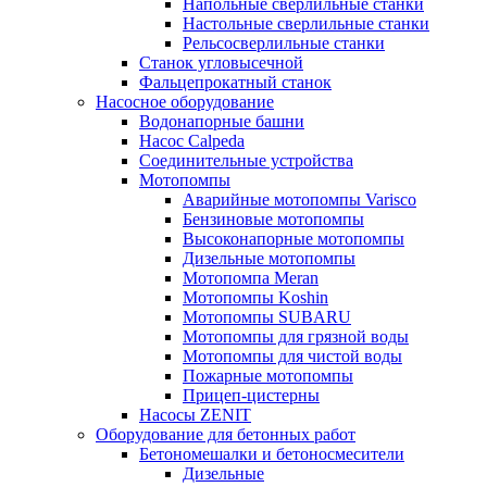
Напольные сверлильные станки
Настольные сверлильные станки
Рельсосверлильные станки
Станок угловысечной
Фальцепрокатный станок
Насосное оборудование
Водонапорные башни
Насос Calpeda
Соединительные устройства
Мотопомпы
Аварийные мотопомпы Varisco
Бензиновые мотопомпы
Высоконапорные мотопомпы
Дизельные мотопомпы
Мотопомпа Meran
Мотопомпы Koshin
Мотопомпы SUBARU
Мотопомпы для грязной воды
Мотопомпы для чистой воды
Пожарные мотопомпы
Прицеп-цистерны
Насосы ZENIT
Оборудование для бетонных работ
Бетономешалки и бетоносмесители
Дизельные