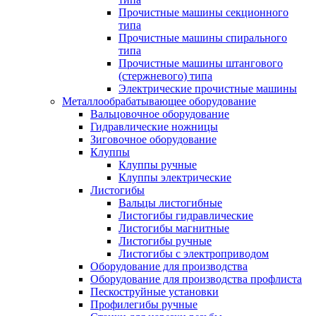
Прочистные машины секционного
типа
Прочистные машины спирального
типа
Прочистные машины штангового
(стержневого) типа
Электрические прочистные машины
Металлообрабатывающее оборудование
Вальцовочное оборудование
Гидравлические ножницы
Зиговочное оборудование
Клуппы
Клуппы ручные
Клуппы электрические
Листогибы
Вальцы листогибные
Листогибы гидравлические
Листогибы магнитные
Листогибы ручные
Листогибы с электроприводом
Оборудование для производства
Оборудование для производства профлиста
Пескоструйные установки
Профилегибы ручные