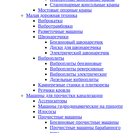
Стационарные консольные краны
Мостовые опорные краны
Малая дорожная техника
Виброкатки
Вибротрамбовки
Разметочные машины
Швонарезчики
Бензиновый швонарезчик
Диски для швонарезчика
Электрический швонарезчик
Виброплиты
Виброплиты бензиновые
Виброплиты реверсивные
Виброплиты электрические
Дизельные виброплиты
Камнерезные станки и плиткорезы
Резчики кровли
Машины для прочистки канализации
Ассенизаторы
Машины гидродинамические на прицепе
Илососы
Прочистные машины
Бензиновые прочистные машины
Прочистные машины барабанного
типа