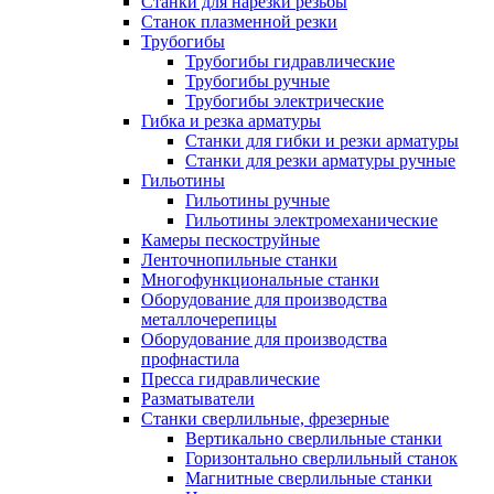
Станки для нарезки резьбы
Станок плазменной резки
Трубогибы
Трубогибы гидравлические
Трубогибы ручные
Трубогибы электрические
Гибка и резка арматуры
Станки для гибки и резки арматуры
Станки для резки арматуры ручные
Гильотины
Гильотины ручные
Гильотины электромеханические
Камеры пескоструйные
Ленточнопильные станки
Многофункциональные станки
Оборудование для производства
металлочерепицы
Оборудование для производства
профнастила
Пресса гидравлические
Разматыватели
Станки сверлильные, фрезерные
Вертикально сверлильные станки
Горизонтально сверлильный станок
Магнитные сверлильные станки