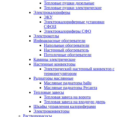
Тепловые пушки дизельные
Тепловые пушки электрические
Электрокалориферы
ЭКУ
Электрокалориферные установки
СФОЦ
Электрокалориферы СФО
Электрокотлы
Инфракрасные обогреватели
Напольные обогреватели
Настенный обогреватель
Потолочные обогреватели
Камины электрические
Настенные конвекторы
Электрический настенный конвектор с
терморегулятором
Радиаторы маслянные
Масляные радиаторы ballu
Масляные радиаторы Ресанта
Тепловые завесы
Тепловая завеса на ворота
Тепловая завеса на входную дверь
Шкафы управления калориферами
Электроконвекторы
Растворонасосы