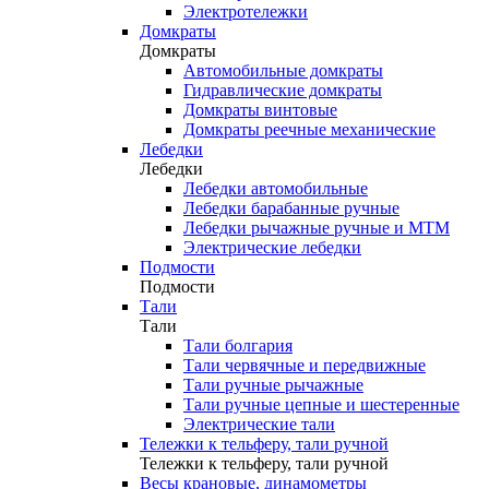
Электротележки
Домкраты
Домкраты
Автомобильные домкраты
Гидравлические домкраты
Домкраты винтовые
Домкраты реечные механические
Лебедки
Лебедки
Лебедки автомобильные
Лебедки барабанные ручные
Лебедки рычажные ручные и МТМ
Электрические лебедки
Подмости
Подмости
Тали
Тали
Тали болгария
Тали червячные и передвижные
Тали ручные рычажные
Тали ручные цепные и шестеренные
Электрические тали
Тележки к тельферу, тали ручной
Тележки к тельферу, тали ручной
Весы крановые, динамометры