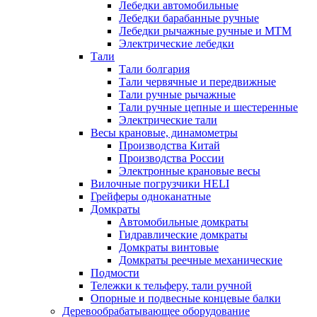
Лебедки автомобильные
Лебедки барабанные ручные
Лебедки рычажные ручные и МТМ
Электрические лебедки
Тали
Тали болгария
Тали червячные и передвижные
Тали ручные рычажные
Тали ручные цепные и шестеренные
Электрические тали
Весы крановые, динамометры
Производства Китай
Производства России
Электронные крановые весы
Вилочные погрузчики HELI
Грейферы одноканатные
Домкраты
Автомобильные домкраты
Гидравлические домкраты
Домкраты винтовые
Домкраты реечные механические
Подмости
Тележки к тельферу, тали ручной
Опорные и подвесные концевые балки
Деревообрабатывающее оборудование