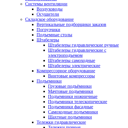
Системы вентиляции
Воздуховоды
Осушители
Складское оборудование
Вертикальные подборщики заказов
Погрузчики
Подъемные столы
Штабелеры
Штабелеры гидравлические ручные
Штабелеры гидравлические с
электроподъемом
Штабелеры самоходные
Штабелеры электрические
Компрессорное оборудование
Винтовые компрессоры
Подъемники
Грузовые подъёмники
Мачтовые подъемники
Подъемники ножничные
Подъемники телескопические
Подъемники фасадные
Самоходные подъемники
Шахтные подъемники
Тележки гидравлические
Тележки ручные