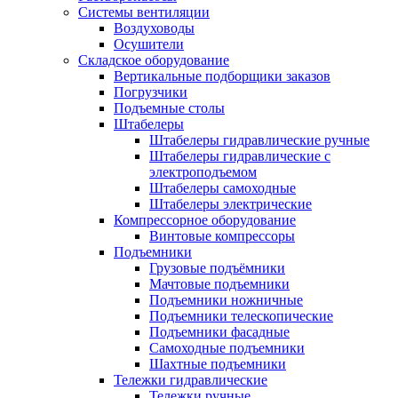
Системы вентиляции
Воздуховоды
Осушители
Складское оборудование
Вертикальные подборщики заказов
Погрузчики
Подъемные столы
Штабелеры
Штабелеры гидравлические ручные
Штабелеры гидравлические с
электроподъемом
Штабелеры самоходные
Штабелеры электрические
Компрессорное оборудование
Винтовые компрессоры
Подъемники
Грузовые подъёмники
Мачтовые подъемники
Подъемники ножничные
Подъемники телескопические
Подъемники фасадные
Самоходные подъемники
Шахтные подъемники
Тележки гидравлические
Тележки ручные