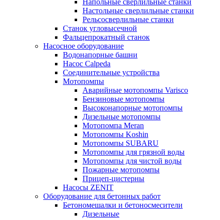
Напольные сверлильные станки
Настольные сверлильные станки
Рельсосверлильные станки
Станок угловысечной
Фальцепрокатный станок
Насосное оборудование
Водонапорные башни
Насос Calpeda
Соединительные устройства
Мотопомпы
Аварийные мотопомпы Varisco
Бензиновые мотопомпы
Высоконапорные мотопомпы
Дизельные мотопомпы
Мотопомпа Meran
Мотопомпы Koshin
Мотопомпы SUBARU
Мотопомпы для грязной воды
Мотопомпы для чистой воды
Пожарные мотопомпы
Прицеп-цистерны
Насосы ZENIT
Оборудование для бетонных работ
Бетономешалки и бетоносмесители
Дизельные