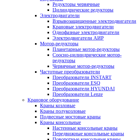
Редукторы червячные
Цилиндрические редукторы
Электродвигатели
Взрывозащищенные электродвигатели
Крановые электродвигатели
Однофазные электродвигатели
Электродвигатели АИР
Мотор-редукторы
Планетарные мотор-редукторы
Соосно-цилиндрические мотор-
редукторы
Червячные мотор-редукторы
Частотные преобразователи
Преобразователи INSTART
Преобразователи ESQ
Преобразователи HYUNDAI
Преобразователи Lenze
Крановое оборудование
Краны козловые
Краны полукозловые
Подвесные мостовые краны
Краны консольные
Настенные консольные краны
Передвижные консольные краны
Поворотные консольные краны