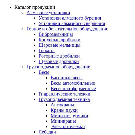
Каталог продукции
Алмазные установки
Уcтановки алмазного бурения
Установки алмазного сверления
Горное и обогатительное оборудование
Вибромельницы
Конусные дробилки
Шаровые мельницы
Грохота
Роторные дробилки
Щековые дробилки
Грузоподъемное оборудование
Весы
Вагонные весы
Весы автомобильные
Весы платформенные
Гидравлические тележки
Грузоподъемная техника
Автокраны
Краны пауки
Мини погрузчики
Миникраны
Электротележки
Лебедки