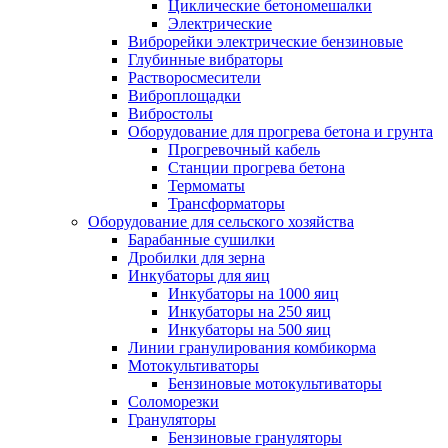
Циклические бетономешалки
Электрические
Виброрейки электрические бензиновые
Глубинные вибраторы
Растворосмесители
Виброплощадки
Вибростолы
Оборудование для прогрева бетона и грунта
Прогревочный кабель
Станции прогрева бетона
Термоматы
Трансформаторы
Оборудование для сельского хозяйства
Барабанные сушилки
Дробилки для зерна
Инкубаторы для яиц
Инкубаторы на 1000 яиц
Инкубаторы на 250 яиц
Инкубаторы на 500 яиц
Линии гранулирования комбикорма
Мотокультиваторы
Бензиновые мотокультиваторы
Соломорезки
Грануляторы
Бензиновые грануляторы