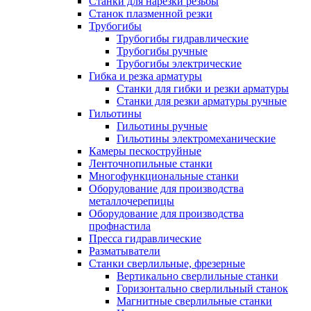
Станки для нарезки резьбы
Станок плазменной резки
Трубогибы
Трубогибы гидравлические
Трубогибы ручные
Трубогибы электрические
Гибка и резка арматуры
Станки для гибки и резки арматуры
Станки для резки арматуры ручные
Гильотины
Гильотины ручные
Гильотины электромеханические
Камеры пескоструйные
Ленточнопильные станки
Многофункциональные станки
Оборудование для производства
металлочерепицы
Оборудование для производства
профнастила
Пресса гидравлические
Разматыватели
Станки сверлильные, фрезерные
Вертикально сверлильные станки
Горизонтально сверлильный станок
Магнитные сверлильные станки