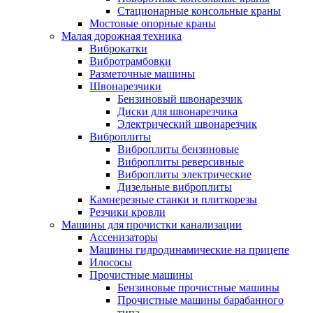
Стационарные консольные краны
Мостовые опорные краны
Малая дорожная техника
Виброкатки
Вибротрамбовки
Разметочные машины
Швонарезчики
Бензиновый швонарезчик
Диски для швонарезчика
Электрический швонарезчик
Виброплиты
Виброплиты бензиновые
Виброплиты реверсивные
Виброплиты электрические
Дизельные виброплиты
Камнерезные станки и плиткорезы
Резчики кровли
Машины для прочистки канализации
Ассенизаторы
Машины гидродинамические на прицепе
Илососы
Прочистные машины
Бензиновые прочистные машины
Прочистные машины барабанного
типа