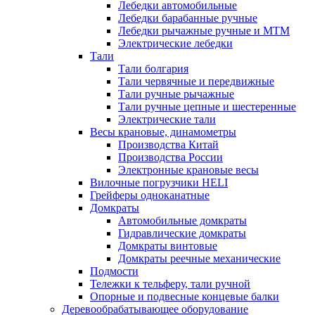
Лебедки автомобильные
Лебедки барабанные ручные
Лебедки рычажные ручные и МТМ
Электрические лебедки
Тали
Тали болгария
Тали червячные и передвижные
Тали ручные рычажные
Тали ручные цепные и шестеренные
Электрические тали
Весы крановые, динамометры
Производства Китай
Производства России
Электронные крановые весы
Вилочные погрузчики HELI
Грейферы одноканатные
Домкраты
Автомобильные домкраты
Гидравлические домкраты
Домкраты винтовые
Домкраты реечные механические
Подмости
Тележки к тельферу, тали ручной
Опорные и подвесные концевые балки
Деревообрабатывающее оборудование