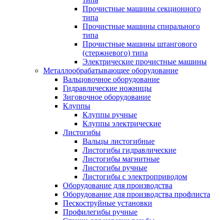
Прочистные машины секционного
типа
Прочистные машины спирального
типа
Прочистные машины штангового
(стержневого) типа
Электрические прочистные машины
Металлообрабатывающее оборудование
Вальцовочное оборудование
Гидравлические ножницы
Зиговочное оборудование
Клуппы
Клуппы ручные
Клуппы электрические
Листогибы
Вальцы листогибные
Листогибы гидравлические
Листогибы магнитные
Листогибы ручные
Листогибы с электроприводом
Оборудование для производства
Оборудование для производства профлиста
Пескоструйные установки
Профилегибы ручные