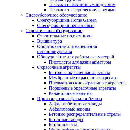
Тележки с ножничным подъемом
Тележки электрические, с весами
Снегоуборочное оборудование
Снегоуборщики Home Garden
Снегоуборщики бензиновые
Строительное оборудование
Cтроительные подъемники
Вышки тура
Оборудование для напыления
пенополиуретана
Оборудование для работы с арматурой
Пистолеты для вязки арматуры
Окрасочные агрегаты
Бытовые окрасочные агрегаты
Мембранные окрасочные агрегаты
Пневматические окрасочные агрегаты
Поршневые окрасочные агрегаты
Разметочные машины
Производство асфальта и бетона
Асфальтобетонные заводы
Асфальтовые заводы
Бетонно-распределительные стрелы
Бетонные заводы
Бетононасосы
Мини асфальтобетонные заводы