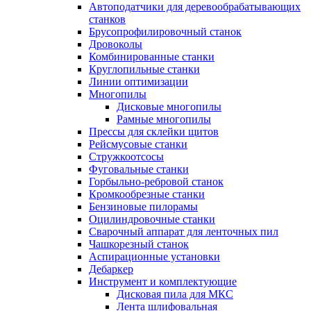
Автоподатчики для деревообрабатывающих
станков
Брусопрофилировочный станок
Дровоколы
Комбинированные станки
Круглопильные станки
Линии оптимизации
Многопилы
Дисковые многопилы
Рамные многопилы
Прессы для склейки щитов
Рейсмусовые станки
Стружкоотсосы
Фуговальные станки
Горбыльно-ребровой станок
Кромкообрезные станки
Бензиновые пилорамы
Оцилиндровочные станки
Сварочный аппарат для ленточных пил
Чашкорезный станок
Аспирационные установки
Дебаркер
Инструмент и комплектующие
Дисковая пила для МКС
Лента шлифовальная