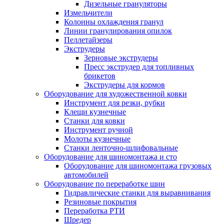
Дизельные грануляторы
Измельчители
Колонны охлаждения гранул
Линии гранулирования опилок
Пеллетайзеры
Экструдеры
Зерновые экструдеры
Пресс экструдер для топливных
брикетов
Экструдеры для кормов
Оборудование для художественной ковки
Инструмент для резки, рубки
Клещи кузнечные
Станки для ковки
Инструмент ручной
Молоты кузнечные
Станки ленточно-шлифовальные
Оборудование для шиномонтажа и сто
Оборудование для шиномонтажа грузовых
автомобилей
Оборудование по переработке шин
Гидравлические станки для выравнивания
Резиновые покрытия
Переработка РТИ
Шредер