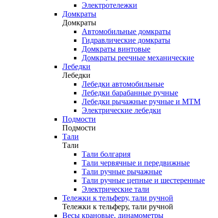
Электротележки
Домкраты
Домкраты
Автомобильные домкраты
Гидравлические домкраты
Домкраты винтовые
Домкраты реечные механические
Лебедки
Лебедки
Лебедки автомобильные
Лебедки барабанные ручные
Лебедки рычажные ручные и МТМ
Электрические лебедки
Подмости
Подмости
Тали
Тали
Тали болгария
Тали червячные и передвижные
Тали ручные рычажные
Тали ручные цепные и шестеренные
Электрические тали
Тележки к тельферу, тали ручной
Тележки к тельферу, тали ручной
Весы крановые, динамометры