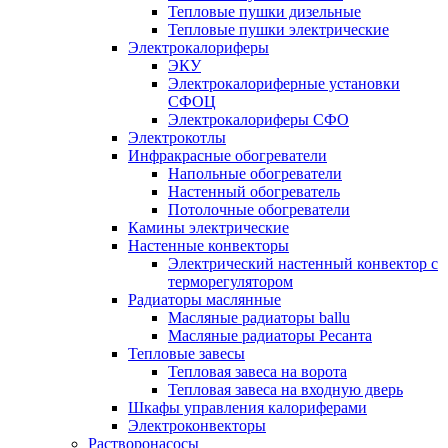
Тепловые пушки дизельные
Тепловые пушки электрические
Электрокалориферы
ЭКУ
Электрокалориферные установки
СФОЦ
Электрокалориферы СФО
Электрокотлы
Инфракрасные обогреватели
Напольные обогреватели
Настенный обогреватель
Потолочные обогреватели
Камины электрические
Настенные конвекторы
Электрический настенный конвектор с
терморегулятором
Радиаторы маслянные
Масляные радиаторы ballu
Масляные радиаторы Ресанта
Тепловые завесы
Тепловая завеса на ворота
Тепловая завеса на входную дверь
Шкафы управления калориферами
Электроконвекторы
Растворонасосы