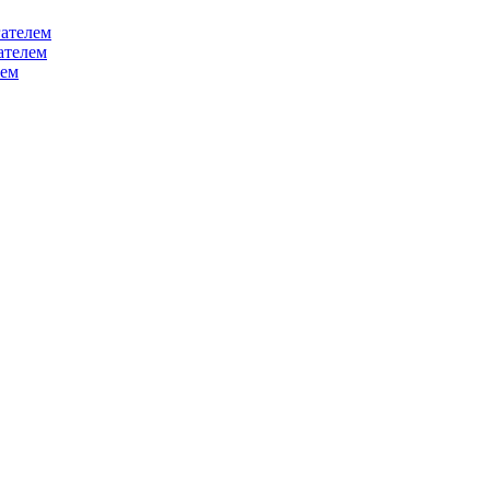
ателем
ателем
лем