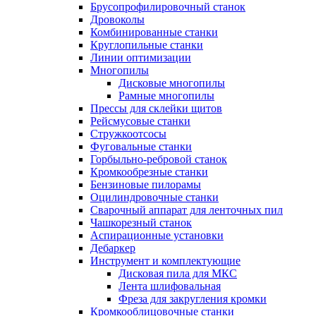
Брусопрофилировочный станок
Дровоколы
Комбинированные станки
Круглопильные станки
Линии оптимизации
Многопилы
Дисковые многопилы
Рамные многопилы
Прессы для склейки щитов
Рейсмусовые станки
Стружкоотсосы
Фуговальные станки
Горбыльно-ребровой станок
Кромкообрезные станки
Бензиновые пилорамы
Оцилиндровочные станки
Сварочный аппарат для ленточных пил
Чашкорезный станок
Аспирационные установки
Дебаркер
Инструмент и комплектующие
Дисковая пила для МКС
Лента шлифовальная
Фреза для закругления кромки
Кромкооблицовочные станки