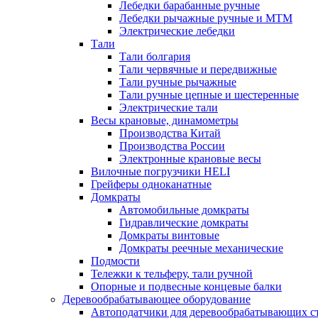
Лебедки барабанные ручные
Лебедки рычажные ручные и МТМ
Электрические лебедки
Тали
Тали болгария
Тали червячные и передвижные
Тали ручные рычажные
Тали ручные цепные и шестеренные
Электрические тали
Весы крановые, динамометры
Производства Китай
Производства России
Электронные крановые весы
Вилочные погрузчики HELI
Грейферы одноканатные
Домкраты
Автомобильные домкраты
Гидравлические домкраты
Домкраты винтовые
Домкраты реечные механические
Подмости
Тележки к тельферу, тали ручной
Опорные и подвесные концевые балки
Деревообрабатывающее оборудование
Автоподатчики для деревообрабатывающих с