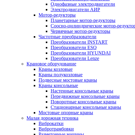
Однофазные электродвигатели
Электродвигатели АИР
Мотор-редукторы
Планетарные мотор-редукторы
Соосно-цилиндрические мотор-редукто
Червячные мотор-редукторы
Частотные преобразователи
Преобразователи INSTART
Преобразователи ESQ
Преобразователи HYUNDAI
Преобразователи Lenze
Крановое оборудование
Краны козловые
Краны полукозловые
Подвесные мостовые краны
Краны консольные
Настенные консольные краны
Передвижные консольные краны
Поворотные консольные краны
Стационарные консольные краны
Мостовые опорные краны
Малая дорожная техника
Виброкатки
Вибротрамбовки
Разметочные машины