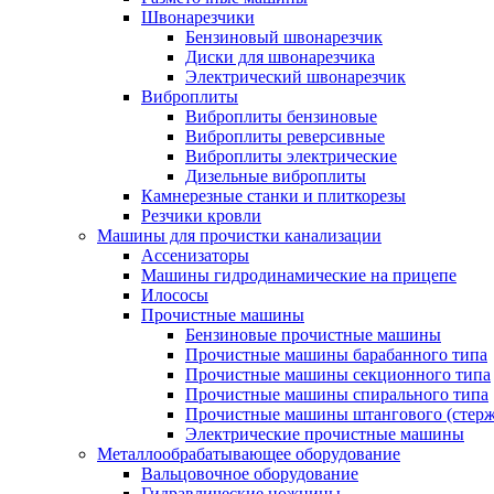
Швонарезчики
Бензиновый швонарезчик
Диски для швонарезчика
Электрический швонарезчик
Виброплиты
Виброплиты бензиновые
Виброплиты реверсивные
Виброплиты электрические
Дизельные виброплиты
Камнерезные станки и плиткорезы
Резчики кровли
Машины для прочистки канализации
Ассенизаторы
Машины гидродинамические на прицепе
Илососы
Прочистные машины
Бензиновые прочистные машины
Прочистные машины барабанного типа
Прочистные машины секционного типа
Прочистные машины спирального типа
Прочистные машины штангового (стерж
Электрические прочистные машины
Металлообрабатывающее оборудование
Вальцовочное оборудование
Гидравлические ножницы