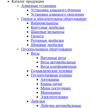
Каталог продукции
Алмазные установки
Уcтановки алмазного бурения
Установки алмазного сверления
Горное и обогатительное оборудование
Вибромельницы
Конусные дробилки
Шаровые мельницы
Грохота
Роторные дробилки
Щековые дробилки
Грузоподъемное оборудование
Весы
Вагонные весы
Весы автомобильные
Весы платформенные
Гидравлические тележки
Грузоподъемная техника
Автокраны
Краны пауки
Мини погрузчики
Миникраны
Электротележки
Лебедки
Лебедки автомобильные