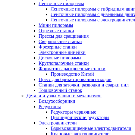
Ленточные пилорамы
Ленточные пилорамы с гибридным двиг
Ленточные пилорамы с дизельным двиг
Ленточные пилорамы с электродвигате
Мини пилорамы
Отрезные станки
Прессы для сращивания
Сверлильные станки
Фрезерные станки
Электронные линейки
Дисковые пилорамы
Круглопалочные станки
Форматно - раскроечные станки
Производство Китай
Пресс для брикетирования отходов
Станки для заточки, разводки и сварки пил
Торцовочный станок
Детали и узлы машин и механизмов
Воздухосборники
Редукторы
Редукторы червячные
Цилиндрические редукторы
Электродвигатели
Взрывозащищенные электродвигатели
Крановые электродвигатели