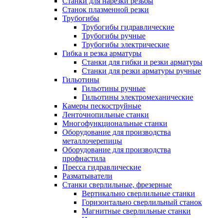
Станки для нарезки резьбы
Станок плазменной резки
Трубогибы
Трубогибы гидравлические
Трубогибы ручные
Трубогибы электрические
Гибка и резка арматуры
Станки для гибки и резки арматуры
Станки для резки арматуры ручные
Гильотины
Гильотины ручные
Гильотины электромеханические
Камеры пескоструйные
Ленточнопильные станки
Многофункциональные станки
Оборудование для производства
металлочерепицы
Оборудование для производства
профнастила
Пресса гидравлические
Разматыватели
Станки сверлильные, фрезерные
Вертикально сверлильные станки
Горизонтально сверлильный станок
Магнитные сверлильные станки