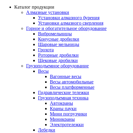
Каталог продукции
Алмазные установки
Уcтановки алмазного бурения
Установки алмазного сверления
Горное и обогатительное оборудование
Вибромельницы
Конусные дробилки
Шаровые мельницы
Грохота
Роторные дробилки
Щековые дробилки
Грузоподъемное оборудование
Весы
Вагонные весы
Весы автомобильные
Весы платформенные
Гидравлические тележки
Грузоподъемная техника
Автокраны
Краны пауки
Мини погрузчики
Миникраны
Электротележки
Лебедки