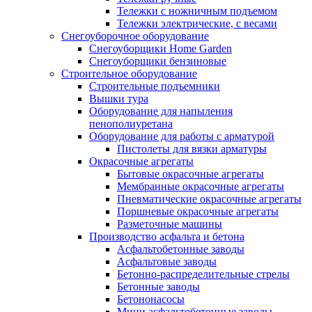
Тележки с ножничным подъемом
Тележки электрические, с весами
Снегоуборочное оборудование
Снегоуборщики Home Garden
Снегоуборщики бензиновые
Строительное оборудование
Cтроительные подъемники
Вышки тура
Оборудование для напыления
пенополиуретана
Оборудование для работы с арматурой
Пистолеты для вязки арматуры
Окрасочные агрегаты
Бытовые окрасочные агрегаты
Мембранные окрасочные агрегаты
Пневматические окрасочные агрегаты
Поршневые окрасочные агрегаты
Разметочные машины
Производство асфальта и бетона
Асфальтобетонные заводы
Асфальтовые заводы
Бетонно-распределительные стрелы
Бетонные заводы
Бетононасосы
Мини асфальтобетонные заводы