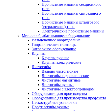
Прочистные машины секционного
типа
Прочистные машины спирального
типа
Прочистные машины штангового
(стержневого) типа
Электрические прочистные машины
Металлообрабатывающее оборудование
Вальцовочное оборудование
Гидравлические ножницы
Зиговочное оборудование
Клуппы
Клуппы ручные
Клуппы электрические
Листогибы
Вальцы листогибные
Листогибы гидравлические
Листогибы магнитные
Листогибы ручные
Листогибы с электроприводом
Оборудование для производства
Оборудование для производства профлиста
Пескоструйные установки
Профилегибы ручные