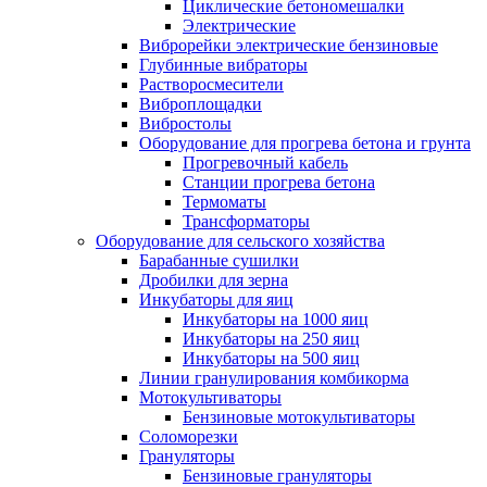
Циклические бетономешалки
Электрические
Виброрейки электрические бензиновые
Глубинные вибраторы
Растворосмесители
Виброплощадки
Вибростолы
Оборудование для прогрева бетона и грунта
Прогревочный кабель
Станции прогрева бетона
Термоматы
Трансформаторы
Оборудование для сельского хозяйства
Барабанные сушилки
Дробилки для зерна
Инкубаторы для яиц
Инкубаторы на 1000 яиц
Инкубаторы на 250 яиц
Инкубаторы на 500 яиц
Линии гранулирования комбикорма
Мотокультиваторы
Бензиновые мотокультиваторы
Соломорезки
Грануляторы
Бензиновые грануляторы