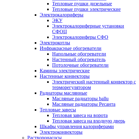
Тепловые пушки дизельные
Тепловые пушки электрические
Электрокалориферы
ЭКУ
Электрокалориферные установки
СФОЦ
Электрокалориферы СФО
Электрокотлы
Инфракрасные обогреватели
Напольные обогреватели
Настенный обогреватель
Потолочные обогреватели
Камины электрические
Настенные конвекторы
Электрический настенный конвектор с
терморегулятором
Радиаторы маслянные
Масляные радиаторы ballu
Масляные радиаторы Ресанта
Тепловые завесы
Тепловая завеса на ворота
Тепловая завеса на входную дверь
Шкафы управления калориферами
Электроконвекторы
Растворонасосы