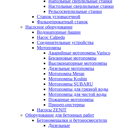
Напольные сверлильные станки
Настольные сверлильные станки
Рельсосверлильные станки
Станок угловысечной
Фальцепрокатный станок
Насосное оборудование
Водонапорные башни
Насос Calpeda
Соединительные устройства
Мотопомпы
Аварийные мотопомпы Varisco
Бензиновые мотопомпы
Высоконапорные мотопомпы
Дизельные мотопомпы
Мотопомпа Meran
Мотопомпы Koshin
Мотопомпы SUBARU
Мотопомпы для грязной воды
Мотопомпы для чистой воды
Пожарные мотопомпы
Прицеп-цистерны
Насосы ZENIT
Оборудование для бетонных работ
Бетономешалки и бетоносмесители
Дизельные