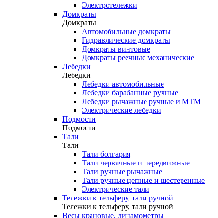
Электротележки
Домкраты
Домкраты
Автомобильные домкраты
Гидравлические домкраты
Домкраты винтовые
Домкраты реечные механические
Лебедки
Лебедки
Лебедки автомобильные
Лебедки барабанные ручные
Лебедки рычажные ручные и МТМ
Электрические лебедки
Подмости
Подмости
Тали
Тали
Тали болгария
Тали червячные и передвижные
Тали ручные рычажные
Тали ручные цепные и шестеренные
Электрические тали
Тележки к тельферу, тали ручной
Тележки к тельферу, тали ручной
Весы крановые, динамометры