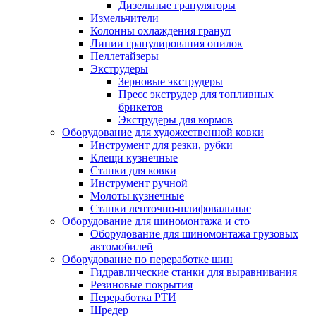
Дизельные грануляторы
Измельчители
Колонны охлаждения гранул
Линии гранулирования опилок
Пеллетайзеры
Экструдеры
Зерновые экструдеры
Пресс экструдер для топливных
брикетов
Экструдеры для кормов
Оборудование для художественной ковки
Инструмент для резки, рубки
Клещи кузнечные
Станки для ковки
Инструмент ручной
Молоты кузнечные
Станки ленточно-шлифовальные
Оборудование для шиномонтажа и сто
Оборудование для шиномонтажа грузовых
автомобилей
Оборудование по переработке шин
Гидравлические станки для выравнивания
Резиновые покрытия
Переработка РТИ
Шредер