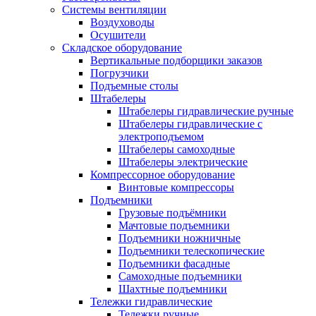
Системы вентиляции
Воздуховоды
Осушители
Складское оборудование
Вертикальные подборщики заказов
Погрузчики
Подъемные столы
Штабелеры
Штабелеры гидравлические ручные
Штабелеры гидравлические с
электроподъемом
Штабелеры самоходные
Штабелеры электрические
Компрессорное оборудование
Винтовые компрессоры
Подъемники
Грузовые подъёмники
Мачтовые подъемники
Подъемники ножничные
Подъемники телескопические
Подъемники фасадные
Самоходные подъемники
Шахтные подъемники
Тележки гидравлические
Тележки ручные