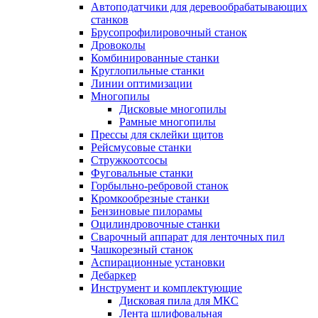
Автоподатчики для деревообрабатывающих
станков
Брусопрофилировочный станок
Дровоколы
Комбинированные станки
Круглопильные станки
Линии оптимизации
Многопилы
Дисковые многопилы
Рамные многопилы
Прессы для склейки щитов
Рейсмусовые станки
Стружкоотсосы
Фуговальные станки
Горбыльно-ребровой станок
Кромкообрезные станки
Бензиновые пилорамы
Оцилиндровочные станки
Сварочный аппарат для ленточных пил
Чашкорезный станок
Аспирационные установки
Дебаркер
Инструмент и комплектующие
Дисковая пила для МКС
Лента шлифовальная