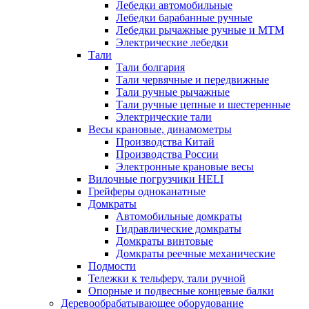
Лебедки автомобильные
Лебедки барабанные ручные
Лебедки рычажные ручные и МТМ
Электрические лебедки
Тали
Тали болгария
Тали червячные и передвижные
Тали ручные рычажные
Тали ручные цепные и шестеренные
Электрические тали
Весы крановые, динамометры
Производства Китай
Производства России
Электронные крановые весы
Вилочные погрузчики HELI
Грейферы одноканатные
Домкраты
Автомобильные домкраты
Гидравлические домкраты
Домкраты винтовые
Домкраты реечные механические
Подмости
Тележки к тельферу, тали ручной
Опорные и подвесные концевые балки
Деревообрабатывающее оборудование