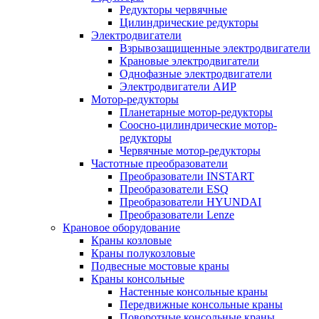
Редукторы червячные
Цилиндрические редукторы
Электродвигатели
Взрывозащищенные электродвигатели
Крановые электродвигатели
Однофазные электродвигатели
Электродвигатели АИР
Мотор-редукторы
Планетарные мотор-редукторы
Соосно-цилиндрические мотор-
редукторы
Червячные мотор-редукторы
Частотные преобразователи
Преобразователи INSTART
Преобразователи ESQ
Преобразователи HYUNDAI
Преобразователи Lenze
Крановое оборудование
Краны козловые
Краны полукозловые
Подвесные мостовые краны
Краны консольные
Настенные консольные краны
Передвижные консольные краны
Поворотные консольные краны