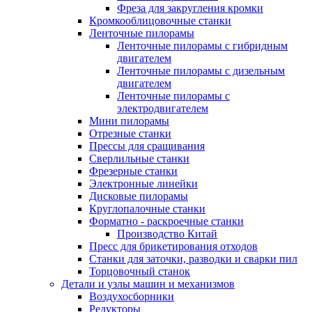
Фреза для закругления кромки
Кромкооблицовочные станки
Ленточные пилорамы
Ленточные пилорамы с гибридным
двигателем
Ленточные пилорамы с дизельным
двигателем
Ленточные пилорамы с
электродвигателем
Мини пилорамы
Отрезные станки
Прессы для сращивания
Сверлильные станки
Фрезерные станки
Электронные линейки
Дисковые пилорамы
Круглопалочные станки
Форматно - раскроечные станки
Производство Китай
Пресс для брикетирования отходов
Станки для заточки, разводки и сварки пил
Торцовочный станок
Детали и узлы машин и механизмов
Воздухосборники
Редукторы