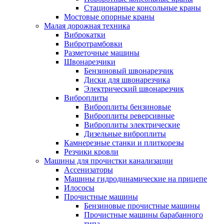
Стационарные консольные краны
Мостовые опорные краны
Малая дорожная техника
Виброкатки
Вибротрамбовки
Разметочные машины
Швонарезчики
Бензиновый швонарезчик
Диски для швонарезчика
Электрический швонарезчик
Виброплиты
Виброплиты бензиновые
Виброплиты реверсивные
Виброплиты электрические
Дизельные виброплиты
Камнерезные станки и плиткорезы
Резчики кровли
Машины для прочистки канализации
Ассенизаторы
Машины гидродинамические на прицепе
Илососы
Прочистные машины
Бензиновые прочистные машины
Прочистные машины барабанного
типа