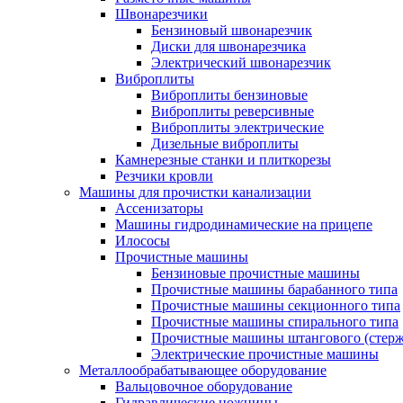
Швонарезчики
Бензиновый швонарезчик
Диски для швонарезчика
Электрический швонарезчик
Виброплиты
Виброплиты бензиновые
Виброплиты реверсивные
Виброплиты электрические
Дизельные виброплиты
Камнерезные станки и плиткорезы
Резчики кровли
Машины для прочистки канализации
Ассенизаторы
Машины гидродинамические на прицепе
Илососы
Прочистные машины
Бензиновые прочистные машины
Прочистные машины барабанного типа
Прочистные машины секционного типа
Прочистные машины спирального типа
Прочистные машины штангового (стерж
Электрические прочистные машины
Металлообрабатывающее оборудование
Вальцовочное оборудование
Гидравлические ножницы