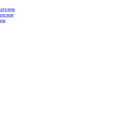
ателем
ателем
лем