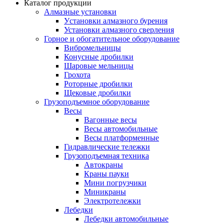
Каталог продукции
Алмазные установки
Уcтановки алмазного бурения
Установки алмазного сверления
Горное и обогатительное оборудование
Вибромельницы
Конусные дробилки
Шаровые мельницы
Грохота
Роторные дробилки
Щековые дробилки
Грузоподъемное оборудование
Весы
Вагонные весы
Весы автомобильные
Весы платформенные
Гидравлические тележки
Грузоподъемная техника
Автокраны
Краны пауки
Мини погрузчики
Миникраны
Электротележки
Лебедки
Лебедки автомобильные