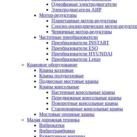
Однофазные электродвигатели
Электродвигатели АИР
Мотор-редукторы
Планетарные мотор-редукторы
Соосно-цилиндрические мотор-редукто
Червячные мотор-редукторы
Частотные преобразователи
Преобразователи INSTART
Преобразователи ESQ
Преобразователи HYUNDAI
Преобразователи Lenze
Крановое оборудование
Краны козловые
Краны полукозловые
Подвесные мостовые краны
Краны консольные
Настенные консольные краны
Передвижные консольные краны
Поворотные консольные краны
Стационарные консольные краны
Мостовые опорные краны
Малая дорожная техника
Виброкатки
Вибротрамбовки
Разметочные машины