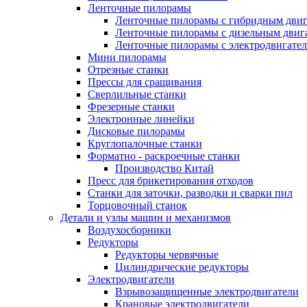
Ленточные пилорамы
Ленточные пилорамы с гибридным двиг
Ленточные пилорамы с дизельным двиг
Ленточные пилорамы с электродвигате
Мини пилорамы
Отрезные станки
Прессы для сращивания
Сверлильные станки
Фрезерные станки
Электронные линейки
Дисковые пилорамы
Круглопалочные станки
Форматно - раскроечные станки
Производство Китай
Пресс для брикетирования отходов
Станки для заточки, разводки и сварки пил
Торцовочный станок
Детали и узлы машин и механизмов
Воздухосборники
Редукторы
Редукторы червячные
Цилиндрические редукторы
Электродвигатели
Взрывозащищенные электродвигатели
Крановые электродвигатели