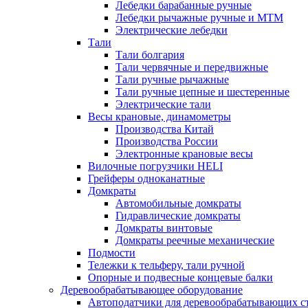
Лебедки барабанные ручные
Лебедки рычажные ручные и МТМ
Электрические лебедки
Тали
Тали болгария
Тали червячные и передвижные
Тали ручные рычажные
Тали ручные цепные и шестеренные
Электрические тали
Весы крановые, динамометры
Производства Китай
Производства России
Электронные крановые весы
Вилочные погрузчики HELI
Грейферы одноканатные
Домкраты
Автомобильные домкраты
Гидравлические домкраты
Домкраты винтовые
Домкраты реечные механические
Подмости
Тележки к тельферу, тали ручной
Опорные и подвесные концевые балки
Деревообрабатывающее оборудование
Автоподатчики для деревообрабатывающих с