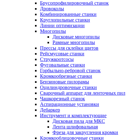
Брусопрофилировочный станок
Дровоколы
Комбинированные станки
Круглопильные станки
Линии оптимизации
Многопилы
Дисковые многопилы
Рамные многопилы
Прессы для склейки щитов
Рейсмусовые станки
Стружкоотсосы
Фуговальные станки
Горбыльно-ребровой станок
Кромкообрезные станки
Бензиновые пилорамы
Оцилиндровочные станки
Сварочный аппарат для ленточных пил
Чашкорезный станок
Аспирационные установки
Дебаркер
Инструмент и комплектующие
Дисковая пила для МКС
Лента шлифовальная
Фреза для закругления кромки
Кромкооблицовочные станки