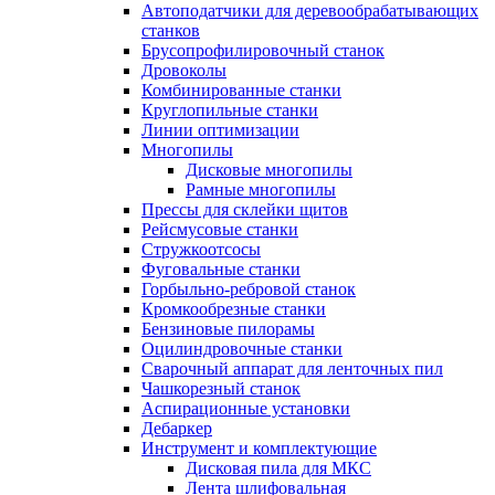
Автоподатчики для деревообрабатывающих
станков
Брусопрофилировочный станок
Дровоколы
Комбинированные станки
Круглопильные станки
Линии оптимизации
Многопилы
Дисковые многопилы
Рамные многопилы
Прессы для склейки щитов
Рейсмусовые станки
Стружкоотсосы
Фуговальные станки
Горбыльно-ребровой станок
Кромкообрезные станки
Бензиновые пилорамы
Оцилиндровочные станки
Сварочный аппарат для ленточных пил
Чашкорезный станок
Аспирационные установки
Дебаркер
Инструмент и комплектующие
Дисковая пила для МКС
Лента шлифовальная