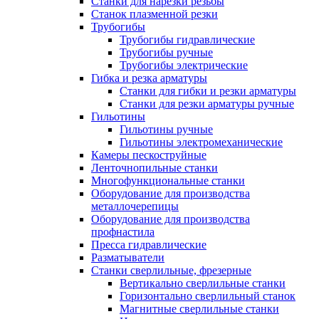
Станки для нарезки резьбы
Станок плазменной резки
Трубогибы
Трубогибы гидравлические
Трубогибы ручные
Трубогибы электрические
Гибка и резка арматуры
Станки для гибки и резки арматуры
Станки для резки арматуры ручные
Гильотины
Гильотины ручные
Гильотины электромеханические
Камеры пескоструйные
Ленточнопильные станки
Многофункциональные станки
Оборудование для производства
металлочерепицы
Оборудование для производства
профнастила
Пресса гидравлические
Разматыватели
Станки сверлильные, фрезерные
Вертикально сверлильные станки
Горизонтально сверлильный станок
Магнитные сверлильные станки