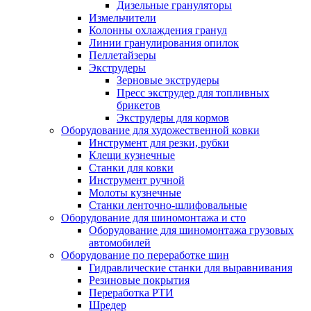
Дизельные грануляторы
Измельчители
Колонны охлаждения гранул
Линии гранулирования опилок
Пеллетайзеры
Экструдеры
Зерновые экструдеры
Пресс экструдер для топливных
брикетов
Экструдеры для кормов
Оборудование для художественной ковки
Инструмент для резки, рубки
Клещи кузнечные
Станки для ковки
Инструмент ручной
Молоты кузнечные
Станки ленточно-шлифовальные
Оборудование для шиномонтажа и сто
Оборудование для шиномонтажа грузовых
автомобилей
Оборудование по переработке шин
Гидравлические станки для выравнивания
Резиновые покрытия
Переработка РТИ
Шредер