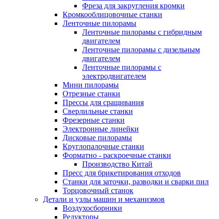
Фреза для закругления кромки
Кромкооблицовочные станки
Ленточные пилорамы
Ленточные пилорамы с гибридным
двигателем
Ленточные пилорамы с дизельным
двигателем
Ленточные пилорамы с
электродвигателем
Мини пилорамы
Отрезные станки
Прессы для сращивания
Сверлильные станки
Фрезерные станки
Электронные линейки
Дисковые пилорамы
Круглопалочные станки
Форматно - раскроечные станки
Производство Китай
Пресс для брикетирования отходов
Станки для заточки, разводки и сварки пил
Торцовочный станок
Детали и узлы машин и механизмов
Воздухосборники
Редукторы