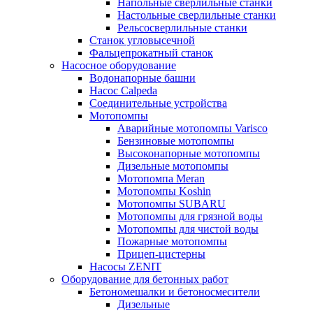
Напольные сверлильные станки
Настольные сверлильные станки
Рельсосверлильные станки
Станок угловысечной
Фальцепрокатный станок
Насосное оборудование
Водонапорные башни
Насос Calpeda
Соединительные устройства
Мотопомпы
Аварийные мотопомпы Varisco
Бензиновые мотопомпы
Высоконапорные мотопомпы
Дизельные мотопомпы
Мотопомпа Meran
Мотопомпы Koshin
Мотопомпы SUBARU
Мотопомпы для грязной воды
Мотопомпы для чистой воды
Пожарные мотопомпы
Прицеп-цистерны
Насосы ZENIT
Оборудование для бетонных работ
Бетономешалки и бетоносмесители
Дизельные