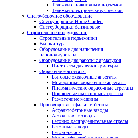
Тележки с ножничным подъемом
Тележки электрические, с весами
Снегоуборочное оборудование
Снегоуборщики Home Garden
Снегоуборщики бензиновые
Строительное оборудование
Cтроительные подъемники
Вышки тура
Оборудование для напыления
пенополиуретана
Оборудование для работы с арматурой
Пистолеты для вязки арматуры
Окрасочные агрегаты
Бытовые окрасочные агрегаты
Мембранные окрасочные агрегаты
Пневматические окрасочные агрегаты
Поршневые окрасочные агрегаты
Разметочные машины
Производство асфальта и бетона
Асфальтобетонные заводы
Асфальтовые заводы
Бетонно-распределительные стрелы
Бетонные заводы
Бетононасосы
Мини асфальтобетонные заводы