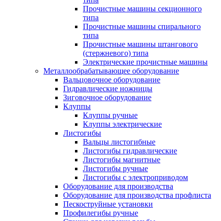
Прочистные машины секционного
типа
Прочистные машины спирального
типа
Прочистные машины штангового
(стержневого) типа
Электрические прочистные машины
Металлообрабатывающее оборудование
Вальцовочное оборудование
Гидравлические ножницы
Зиговочное оборудование
Клуппы
Клуппы ручные
Клуппы электрические
Листогибы
Вальцы листогибные
Листогибы гидравлические
Листогибы магнитные
Листогибы ручные
Листогибы с электроприводом
Оборудование для производства
Оборудование для производства профлиста
Пескоструйные установки
Профилегибы ручные