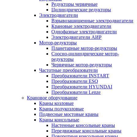
Редукторы червячные
Цилиндрические редукторы
Электродвигатели
Взрывозащищенные электродвигатели
Крановые электродвигатели
Однофазные электродвигатели
Электродвигатели АИР
Мотор-редукторы
Планетарные мотор-редукторы
Соосно-цилиндрические мотор-
редукторы
Червячные мотор-редукторы
Частотные преобразователи
Преобразователи INSTART
Преобразователи ESQ
Преобразователи HYUNDAI
Преобразователи Lenze
Крановое оборудование
Краны козловые
Краны полукозловые
Подвесные мостовые краны
Краны консольные
Настенные консольные краны
Передвижные консольные краны
Поворотные консольные краны