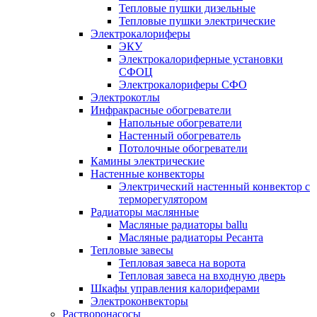
Тепловые пушки дизельные
Тепловые пушки электрические
Электрокалориферы
ЭКУ
Электрокалориферные установки
СФОЦ
Электрокалориферы СФО
Электрокотлы
Инфракрасные обогреватели
Напольные обогреватели
Настенный обогреватель
Потолочные обогреватели
Камины электрические
Настенные конвекторы
Электрический настенный конвектор с
терморегулятором
Радиаторы маслянные
Масляные радиаторы ballu
Масляные радиаторы Ресанта
Тепловые завесы
Тепловая завеса на ворота
Тепловая завеса на входную дверь
Шкафы управления калориферами
Электроконвекторы
Растворонасосы