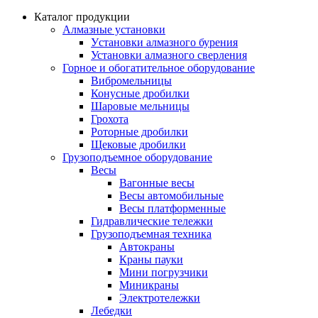
Каталог продукции
Алмазные установки
Уcтановки алмазного бурения
Установки алмазного сверления
Горное и обогатительное оборудование
Вибромельницы
Конусные дробилки
Шаровые мельницы
Грохота
Роторные дробилки
Щековые дробилки
Грузоподъемное оборудование
Весы
Вагонные весы
Весы автомобильные
Весы платформенные
Гидравлические тележки
Грузоподъемная техника
Автокраны
Краны пауки
Мини погрузчики
Миникраны
Электротележки
Лебедки