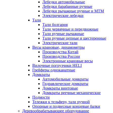
Лебедки автомобильные
Лебедки барабанные ручные
Лебедки рычажные ручные и МТМ
Электрические лебедки
Тали
Тали болгария
Тали червячные и передвижные
Тали ручные рычажные
Тали ручные цепные и шестеренные
Электрические тали
Весы крановые, динамометры
Производства Китай
Производства России
Электронные крановые весы
Вилочные погрузчики HELI
Грейферы одноканатные
Домкраты
Автомобильные домкраты
Гидравлические домкраты
Домкраты винтовые
Домкраты реечные механические
Подмости
Тележки к тельферу, тали ручной
Опорные и подвесные концевые балки
Деревообрабатывающее оборудование