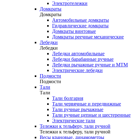
Электротележки
Домкраты
Домкраты
Автомобильные домкраты
Гидравлические домкраты
Домкраты винтовые
Домкраты реечные механические
Лебедки
Лебедки
Лебедки автомобильные
Лебедки барабанные ручные
Лебедки рычажные ручные и МТМ
Электрические лебедки
Подмости
Подмости
Тали
Тали
Тали болгария
Тали червячные и передвижные
Тали ручные рычажные
Тали ручные цепные и шестеренные
Электрические тали
Тележки к тельферу, тали ручной
Тележки к тельферу, тали ручной
Весы крановые, динамометры