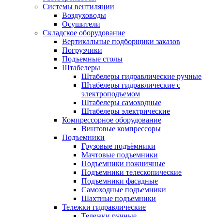
Системы вентиляции
Воздуховоды
Осушители
Складское оборудование
Вертикальные подборщики заказов
Погрузчики
Подъемные столы
Штабелеры
Штабелеры гидравлические ручные
Штабелеры гидравлические с
электроподъемом
Штабелеры самоходные
Штабелеры электрические
Компрессорное оборудование
Винтовые компрессоры
Подъемники
Грузовые подъёмники
Мачтовые подъемники
Подъемники ножничные
Подъемники телескопические
Подъемники фасадные
Самоходные подъемники
Шахтные подъемники
Тележки гидравлические
Тележки ручные