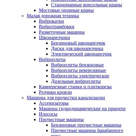
Стационарные консольные краны
Мостовые опорные краны
Малая дорожная техника
Виброкатки
Вибротрамбовки
Разметочные машины
Швонарезчики
Бензиновый швонарезчик
Диски для швонарезчика
Электрический швонарезчик
Виброплиты
Виброплиты бензиновые
Виброплиты реверсивные
Виброплиты электрические
Дизельные виброплиты
Камнерезные станки и плиткорезы
Резчики кровли
Машины для прочистки канализации
Ассенизаторы
Машины гидродинамические на прицепе
Илососы
Прочистные машины
Бензиновые прочистные машины
Прочистные машины барабанного
типа