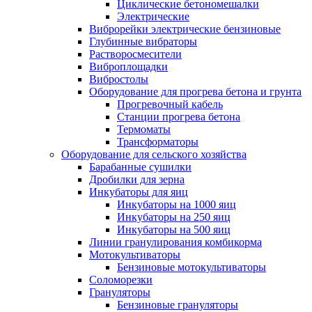
Циклические бетономешалки
Электрические
Виброрейки электрические бензиновые
Глубинные вибраторы
Растворосмесители
Виброплощадки
Вибростолы
Оборудование для прогрева бетона и грунта
Прогревочный кабель
Станции прогрева бетона
Термоматы
Трансформаторы
Оборудование для сельского хозяйства
Барабанные сушилки
Дробилки для зерна
Инкубаторы для яиц
Инкубаторы на 1000 яиц
Инкубаторы на 250 яиц
Инкубаторы на 500 яиц
Линии гранулирования комбикорма
Мотокультиваторы
Бензиновые мотокультиваторы
Соломорезки
Грануляторы
Бензиновые грануляторы