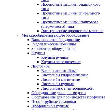
Прочистные машины секционного
типа
Прочистные машины спирального
типа
Прочистные машины штангового
(стержневого) типа
Электрические прочистные машины
Металлообрабатывающее оборудование
Вальцовочное оборудование
Гидравлические ножницы
Зиговочное оборудование
Клуппы
Клуппы ручные
Клуппы электрические
Листогибы
Вальцы листогибные
Листогибы гидравлические
Листогибы магнитные
Листогибы ручные
Листогибы с электроприводом
Оборудование для производства
Оборудование для производства профлиста
Пескоструйные установки
Профилегибы ручные