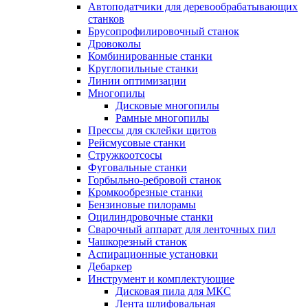
Автоподатчики для деревообрабатывающих
станков
Брусопрофилировочный станок
Дровоколы
Комбинированные станки
Круглопильные станки
Линии оптимизации
Многопилы
Дисковые многопилы
Рамные многопилы
Прессы для склейки щитов
Рейсмусовые станки
Стружкоотсосы
Фуговальные станки
Горбыльно-ребровой станок
Кромкообрезные станки
Бензиновые пилорамы
Оцилиндровочные станки
Сварочный аппарат для ленточных пил
Чашкорезный станок
Аспирационные установки
Дебаркер
Инструмент и комплектующие
Дисковая пила для МКС
Лента шлифовальная