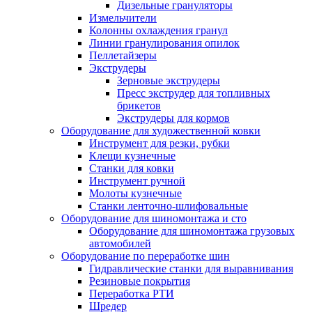
Дизельные грануляторы
Измельчители
Колонны охлаждения гранул
Линии гранулирования опилок
Пеллетайзеры
Экструдеры
Зерновые экструдеры
Пресс экструдер для топливных
брикетов
Экструдеры для кормов
Оборудование для художественной ковки
Инструмент для резки, рубки
Клещи кузнечные
Станки для ковки
Инструмент ручной
Молоты кузнечные
Станки ленточно-шлифовальные
Оборудование для шиномонтажа и сто
Оборудование для шиномонтажа грузовых
автомобилей
Оборудование по переработке шин
Гидравлические станки для выравнивания
Резиновые покрытия
Переработка РТИ
Шредер