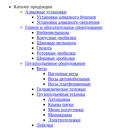
Каталог продукции
Алмазные установки
Уcтановки алмазного бурения
Установки алмазного сверления
Горное и обогатительное оборудование
Вибромельницы
Конусные дробилки
Шаровые мельницы
Грохота
Роторные дробилки
Щековые дробилки
Грузоподъемное оборудование
Весы
Вагонные весы
Весы автомобильные
Весы платформенные
Гидравлические тележки
Грузоподъемная техника
Автокраны
Краны пауки
Мини погрузчики
Миникраны
Электротележки
Лебедки