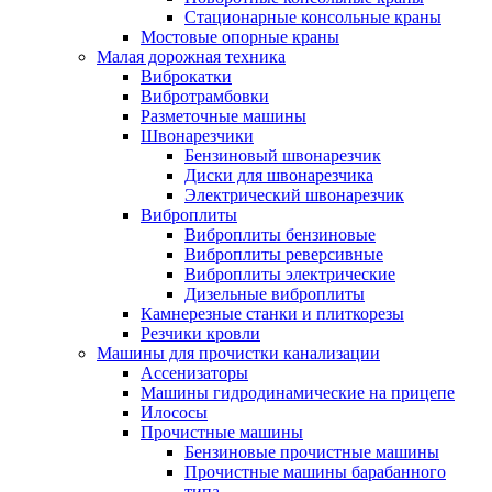
Стационарные консольные краны
Мостовые опорные краны
Малая дорожная техника
Виброкатки
Вибротрамбовки
Разметочные машины
Швонарезчики
Бензиновый швонарезчик
Диски для швонарезчика
Электрический швонарезчик
Виброплиты
Виброплиты бензиновые
Виброплиты реверсивные
Виброплиты электрические
Дизельные виброплиты
Камнерезные станки и плиткорезы
Резчики кровли
Машины для прочистки канализации
Ассенизаторы
Машины гидродинамические на прицепе
Илососы
Прочистные машины
Бензиновые прочистные машины
Прочистные машины барабанного
типа