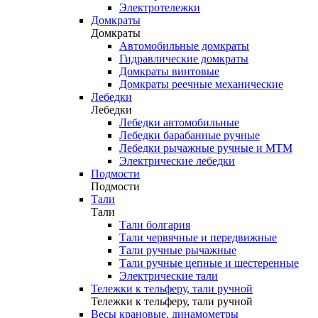
Электротележки
Домкраты
Домкраты
Автомобильные домкраты
Гидравлические домкраты
Домкраты винтовые
Домкраты реечные механические
Лебедки
Лебедки
Лебедки автомобильные
Лебедки барабанные ручные
Лебедки рычажные ручные и МТМ
Электрические лебедки
Подмости
Подмости
Тали
Тали
Тали болгария
Тали червячные и передвижные
Тали ручные рычажные
Тали ручные цепные и шестеренные
Электрические тали
Тележки к тельферу, тали ручной
Тележки к тельферу, тали ручной
Весы крановые, динамометры