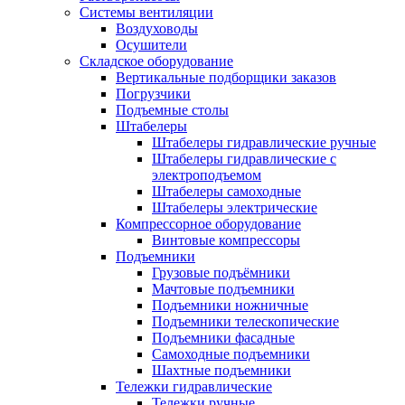
Системы вентиляции
Воздуховоды
Осушители
Складское оборудование
Вертикальные подборщики заказов
Погрузчики
Подъемные столы
Штабелеры
Штабелеры гидравлические ручные
Штабелеры гидравлические с
электроподъемом
Штабелеры самоходные
Штабелеры электрические
Компрессорное оборудование
Винтовые компрессоры
Подъемники
Грузовые подъёмники
Мачтовые подъемники
Подъемники ножничные
Подъемники телескопические
Подъемники фасадные
Самоходные подъемники
Шахтные подъемники
Тележки гидравлические
Тележки ручные