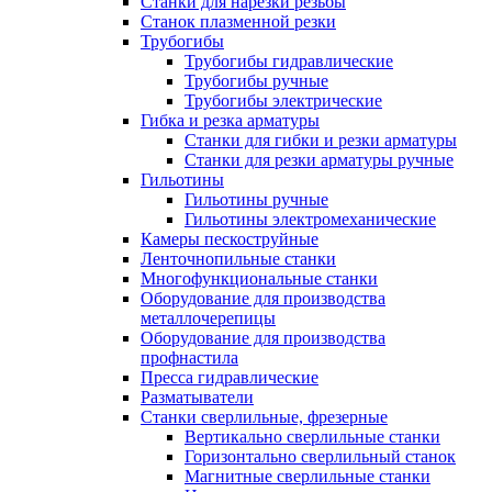
Станки для нарезки резьбы
Станок плазменной резки
Трубогибы
Трубогибы гидравлические
Трубогибы ручные
Трубогибы электрические
Гибка и резка арматуры
Станки для гибки и резки арматуры
Станки для резки арматуры ручные
Гильотины
Гильотины ручные
Гильотины электромеханические
Камеры пескоструйные
Ленточнопильные станки
Многофункциональные станки
Оборудование для производства
металлочерепицы
Оборудование для производства
профнастила
Пресса гидравлические
Разматыватели
Станки сверлильные, фрезерные
Вертикально сверлильные станки
Горизонтально сверлильный станок
Магнитные сверлильные станки