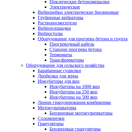
Циклические бетономешалки
Электрические
Виброрейки электрические бензиновые
Глубинные вибраторы
Растворосмесители
Виброплощадки
Вибростолы
Оборудование для прогрева бетона и грунта
Прогревочный кабель
Станции прогрева бетона
Термоматы
Трансформаторы
Оборудование для сельского хозяйства
Барабанные сушилки
Дробилки для зерна
Инкубаторы для яиц
Инкубаторы на 1000 яиц
Инкубаторы на 250 яиц
Инкубаторы на 500 яиц
Линии гранулирования комбикорма
Мотокультиваторы
Бензиновые мотокультиваторы
Соломорезки
Грануляторы
Бензиновые грануляторы