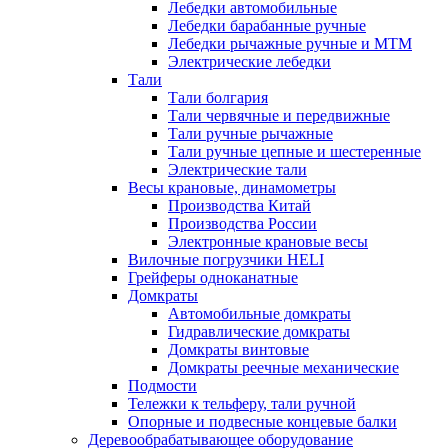
Лебедки автомобильные
Лебедки барабанные ручные
Лебедки рычажные ручные и МТМ
Электрические лебедки
Тали
Тали болгария
Тали червячные и передвижные
Тали ручные рычажные
Тали ручные цепные и шестеренные
Электрические тали
Весы крановые, динамометры
Производства Китай
Производства России
Электронные крановые весы
Вилочные погрузчики HELI
Грейферы одноканатные
Домкраты
Автомобильные домкраты
Гидравлические домкраты
Домкраты винтовые
Домкраты реечные механические
Подмости
Тележки к тельферу, тали ручной
Опорные и подвесные концевые балки
Деревообрабатывающее оборудование