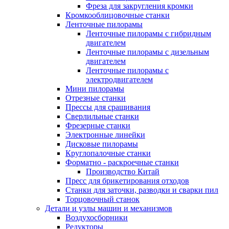
Фреза для закругления кромки
Кромкооблицовочные станки
Ленточные пилорамы
Ленточные пилорамы с гибридным
двигателем
Ленточные пилорамы с дизельным
двигателем
Ленточные пилорамы с
электродвигателем
Мини пилорамы
Отрезные станки
Прессы для сращивания
Сверлильные станки
Фрезерные станки
Электронные линейки
Дисковые пилорамы
Круглопалочные станки
Форматно - раскроечные станки
Производство Китай
Пресс для брикетирования отходов
Станки для заточки, разводки и сварки пил
Торцовочный станок
Детали и узлы машин и механизмов
Воздухосборники
Редукторы