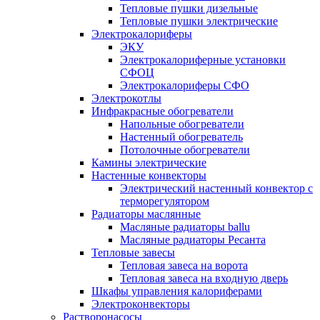
Тепловые пушки дизельные
Тепловые пушки электрические
Электрокалориферы
ЭКУ
Электрокалориферные установки
СФОЦ
Электрокалориферы СФО
Электрокотлы
Инфракрасные обогреватели
Напольные обогреватели
Настенный обогреватель
Потолочные обогреватели
Камины электрические
Настенные конвекторы
Электрический настенный конвектор с
терморегулятором
Радиаторы маслянные
Масляные радиаторы ballu
Масляные радиаторы Ресанта
Тепловые завесы
Тепловая завеса на ворота
Тепловая завеса на входную дверь
Шкафы управления калориферами
Электроконвекторы
Растворонасосы