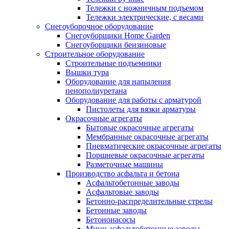
Тележки с ножничным подъемом
Тележки электрические, с весами
Снегоуборочное оборудование
Снегоуборщики Home Garden
Снегоуборщики бензиновые
Строительное оборудование
Cтроительные подъемники
Вышки тура
Оборудование для напыления
пенополиуретана
Оборудование для работы с арматурой
Пистолеты для вязки арматуры
Окрасочные агрегаты
Бытовые окрасочные агрегаты
Мембранные окрасочные агрегаты
Пневматические окрасочные агрегаты
Поршневые окрасочные агрегаты
Разметочные машины
Производство асфальта и бетона
Асфальтобетонные заводы
Асфальтовые заводы
Бетонно-распределительные стрелы
Бетонные заводы
Бетононасосы
Мини асфальтобетонные заводы