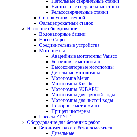
Напольные сверлильные станки
Настольные сверлильные станки
Рельсосверлильные станки
Станок угловысечной
Фальцепрокатный станок
Насосное оборудование
Водонапорные башни
Насос Calpeda
Соединительные устройства
Мотопомпы
Аварийные мотопомпы Varisco
Бензиновые мотопомпы
Высоконапорные мотопомпы
Дизельные мотопомпы
Мотопомпа Meran
Мотопомпы Koshin
Мотопомпы SUBARU
Мотопомпы для грязной воды
Мотопомпы для чистой воды
Пожарные мотопомпы
Прицеп-цистерны
Насосы ZENIT
Оборудование для бетонных работ
Бетономешалки и бетоносмесители
Дизельные